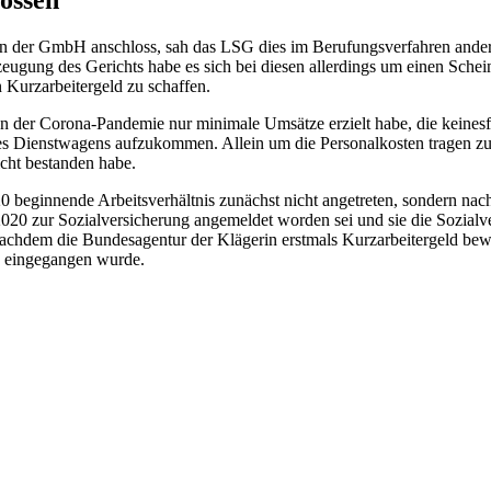
ion der GmbH anschloss, sah das LSG dies im Berufungsverfahren ande
eugung des Gerichts habe es sich bei diesen allerdings um einen Schei
 Kurzarbeitergeld zu schaffen.
der Corona-Pandemie nur minimale Umsätze erzielt habe, die keinesfall
ines Dienstwagens aufzukommen. Allein um die Personalkosten tragen 
icht bestanden habe.
0 beginnende Arbeitsverhältnis zunächst nicht angetreten, sondern nachw
 2020 zur Sozialversicherung angemeldet worden sei und sie die Sozialv
chdem die Bundesagentur der Klägerin erstmals Kurzarbeitergeld bewilli
n eingegangen wurde.