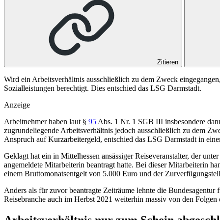
Zitieren
Wird ein Arbeitsverhältnis ausschließlich zu dem Zweck eingegangen, 
Sozialleistungen berechtigt. Dies entschied das LSG Darmstadt.
Anzeige
Arbeitnehmer haben laut §
95
Abs. 1 Nr. 1 SGB III insbesondere dann
zugrundeliegende Arbeitsverhältnis jedoch ausschließlich zu dem Zwe
Anspruch auf Kurzarbeitergeld, entschied das
LSG Darmstadt
in eine
Geklagt hat ein in Mittelhessen ansässiger Reiseveranstalter, der un
angemeldete Mitarbeiterin beantragt hatte. Bei dieser Mitarbeiterin 
einem Bruttomonatsentgelt von 5.000 Euro und der Zurverfügungstel
Anders als für zuvor beantragte Zeiträume lehnte die Bundesagentur
Reisebranche auch im Herbst 2021 weiterhin massiv von den Folgen d
Arbeitsverhältnis nur zum Schein abgesch