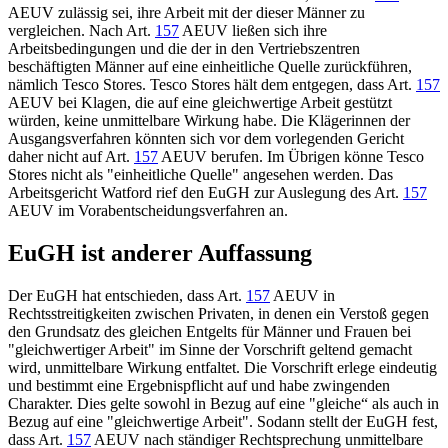
AEUV
zulässig sei, ihre Arbeit mit der dieser Männer zu
vergleichen. Nach
Art.
157
AEUV
ließen sich ihre
Arbeitsbedingungen und die der in den Vertriebszentren
beschäftigten Männer auf eine einheitliche Quelle zurückführen,
nämlich Tesco Stores. Tesco Stores hält dem entgegen, dass
Art.
157
AEUV
bei Klagen, die auf eine gleichwertige Arbeit gestützt
würden, keine unmittelbare Wirkung habe. Die Klägerinnen der
Ausgangsverfahren könnten sich vor dem vorlegenden Gericht
daher nicht auf
Art.
157
AEUV
berufen. Im Übrigen könne Tesco
Stores nicht als "einheitliche Quelle" angesehen werden. Das
Arbeitsgericht Watford rief den
EuGH
zur Auslegung des
Art.
157
AEUV
im Vorabentscheidungsverfahren an.
EuGH
ist anderer Auffassung
Der
EuGH
hat entschieden, dass
Art.
157
AEUV
in
Rechtsstreitigkeiten zwischen Privaten, in denen ein Verstoß gegen
den Grundsatz des gleichen Entgelts für Männer und Frauen bei
"gleichwertiger Arbeit" im Sinne der Vorschrift geltend gemacht
wird, unmittelbare Wirkung entfaltet. Die Vorschrift erlege eindeutig
und bestimmt eine Ergebnispflicht auf und habe zwingenden
Charakter. Dies gelte sowohl in Bezug auf eine "gleiche“ als auch in
Bezug auf eine "gleichwertige Arbeit". Sodann stellt der
EuGH
fest,
dass
Art.
157
AEUV
nach ständiger Rechtsprechung unmittelbare