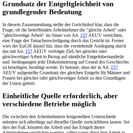
Grundsatz der Entgeltgleichheit von
grundlegender Bedeutung
In diesem Zusammenhang stellte der Gerichtshof klar, dass die
Frage, ob die betreffenden Arbeitnehmer die "gleiche Arbeit" oder
"gleichwertige Arbeit" im Sinne von
Art.
157
AEUV
verrichten,
eine Frage der Tatsachenwürdigung durch das Gericht ist. Ferner
wies der
EuGH
darauf hin, dass die vorstehende Auslegung durch
das mit
Art.
157
AEUV
verfolgte Ziel, bei gleicher oder
gleichwertiger Arbeit in Bezug auf sämtliche Entgeltsbestandteile
und -bedingungen jede Diskriminierung auf Grund des Geschlechts
zu beseitigen, bestätigt werde. Er betonte, dass der in
Art.
157
AEUV
aufgestellte Grundsatz des gleichen Entgelts für Männer und
Frauen bei gleicher oder gleichwertiger Arbeit zu den Grundlagen
der Union gehört.
Einheitliche Quelle erforderlich, aber
verschiedene Betriebe möglich
Die zwischen den Arbeitnehmern festgestellten Unterschiede
müssten sich allerdings auf dieselbe Quelle zurückführen lassen. Sei
dies der Fall, könnten die Arbeit und das Entgelt dieser
Arbeitnehmer verglichen werden, selbst wenn diese ihre Arbeit in