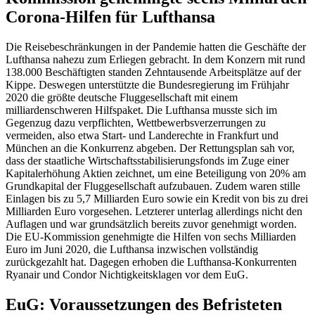
Corona-Hilfen für Lufthansa
Die Reisebeschränkungen in der Pandemie hatten die Geschäfte der
Lufthansa nahezu zum Erliegen gebracht. In dem Konzern mit rund
138.000 Beschäftigten standen Zehntausende Arbeitsplätze auf der
Kippe. Deswegen unterstützte die Bundesregierung im Frühjahr
2020 die größte deutsche Fluggesellschaft mit einem
milliardenschweren Hilfspaket. Die Lufthansa musste sich im
Gegenzug dazu verpflichten, Wettbewerbsverzerrungen zu
vermeiden, also etwa Start- und Landerechte in Frankfurt und
München an die Konkurrenz abgeben. Der Rettungsplan sah vor,
dass der staatliche Wirtschaftsstabilisierungsfonds im Zuge einer
Kapitalerhöhung Aktien zeichnet, um eine Beteiligung von 20% am
Grundkapital der Fluggesellschaft aufzubauen. Zudem waren stille
Einlagen bis zu 5,7 Milliarden Euro sowie ein Kredit von bis zu drei
Milliarden Euro vorgesehen. Letzterer unterlag allerdings nicht den
Auflagen und war grundsätzlich bereits zuvor genehmigt worden.
Die EU-Kommission genehmigte die Hilfen von sechs Milliarden
Euro im Juni 2020, die Lufthansa inzwischen vollständig
zurückgezahlt hat. Dagegen erhoben die Lufthansa-Konkurrenten
Ryanair und Condor Nichtigkeitsklagen vor dem EuG.
EuG: Voraussetzungen des Befristeten