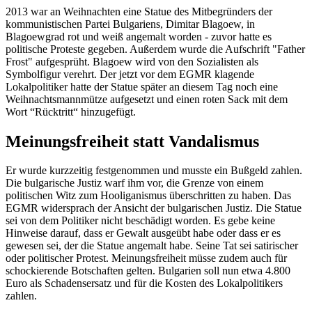
2013 war an Weihnachten eine Statue des Mitbegründers der
kommunistischen Partei Bulgariens, Dimitar Blagoew, in
Blagoewgrad rot und weiß angemalt worden - zuvor hatte es
politische Proteste gegeben. Außerdem wurde die Aufschrift "Father
Frost" aufgesprüht. Blagoew wird von den Sozialisten als
Symbolfigur verehrt. Der jetzt vor dem EGMR klagende
Lokalpolitiker hatte der Statue später an diesem Tag noch eine
Weihnachtsmannmütze aufgesetzt und einen roten Sack mit dem
Wort “Rücktritt“ hinzugefügt.
Meinungsfreiheit statt Vandalismus
Er wurde kurzzeitig festgenommen und musste ein Bußgeld zahlen.
Die bulgarische Justiz warf ihm vor, die Grenze von einem
politischen Witz zum Hooliganismus überschritten zu haben. Das
EGMR widersprach der Ansicht der bulgarischen Justiz. Die Statue
sei von dem Politiker nicht beschädigt worden. Es gebe keine
Hinweise darauf, dass er Gewalt ausgeübt habe oder dass er es
gewesen sei, der die Statue angemalt habe. Seine Tat sei satirischer
oder politischer Protest. Meinungsfreiheit müsse zudem auch für
schockierende Botschaften gelten. Bulgarien soll nun etwa 4.800
Euro als Schadensersatz und für die Kosten des Lokalpolitikers
zahlen.