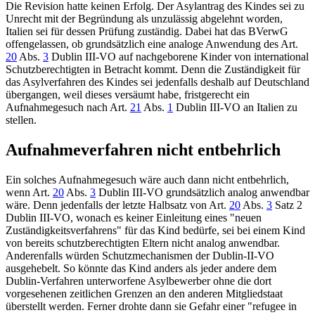
Die Revision hatte keinen Erfolg. Der Asylantrag des Kindes sei zu
Unrecht mit der Begründung als unzulässig abgelehnt worden,
Italien sei für dessen Prüfung zuständig. Dabei hat das
BVerwG
offengelassen, ob grundsätzlich eine analoge Anwendung des
Art.
20
Abs.
3
Dublin III-VO
auf nachgeborene Kinder von international
Schutzberechtigten in Betracht kommt. Denn die Zuständigkeit für
das Asylverfahren des Kindes sei jedenfalls deshalb auf Deutschland
übergangen, weil dieses versäumt habe, fristgerecht ein
Aufnahmegesuch nach
Art.
21
Abs.
1
Dublin III-VO
an Italien zu
stellen.
Aufnahmeverfahren nicht entbehrlich
Ein solches Aufnahmegesuch wäre auch dann nicht entbehrlich,
wenn
Art.
20
Abs.
3
Dublin III-VO
grundsätzlich analog anwendbar
wäre. Denn jedenfalls der letzte Halbsatz von
Art.
20
Abs.
3
Satz 2
Dublin III-VO
, wonach es keiner Einleitung eines "neuen
Zuständigkeitsverfahrens" für das Kind bedürfe, sei bei einem Kind
von bereits schutzberechtigten Eltern nicht analog anwendbar.
Anderenfalls würden Schutzmechanismen der Dublin-II-VO
ausgehebelt. So könnte das Kind anders als jeder andere dem
Dublin-Verfahren unterworfene Asylbewerber ohne die dort
vorgesehenen zeitlichen Grenzen an den anderen Mitgliedstaat
überstellt werden. Ferner drohte dann sie Gefahr einer "refugee in