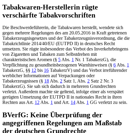
Tabakwaren-Herstellerin rügte
verschärfte Tabakvorschriften
Die Beschwerdeführerin, die Tabakwaren herstellt, wendete sich
gegen mehrere Regelungen des am 20.05.2016 in Kraft getretenen
Tabakerzeugnisgesetzes und der Tabakerzeugnisverordnung, die die
Tabakrichtlinie 2014/40/EU (EUTPD II) in deutsches Recht
umsetzen. Sie rügte insbesondere das Verbot des Inverkehrbringens
von Zigaretten und Tabaken zum Selbstdrehen mit
charakteristischen Aromen (
§
5
Abs.
1
Nr. 1 TabakerzG
), die
Verpflichtung zu gesundheitsbezogenen Warnhinweisen (
§
6
Abs.
1
TabakerzG
,
§§
12
bis
16
TabakerzV
) und das Verbot irreführender
werblicher Informationen auf Verpackungen oder
Tabakerzeugnissen (
§
18
Abs.
2
Satz 1, Abs.
2
Satz 2 Nr. 3
TabakerzG
). Sie sah sich dadurch in mehreren Grundrechten
verletzt. Außerdem machte sie geltend, infolge einer als verspätet
gerügten Umsetzung der EUTPD II in nationales Recht in ihren
Rechten aus
Art.
12
Abs.
1
und Art.
14
Abs.
1
GG
verletzt zu sein.
BVerfG
: Keine Überprüfung der
angegriffenen Regelungen am Maßstab
der deutschen Grundrechte