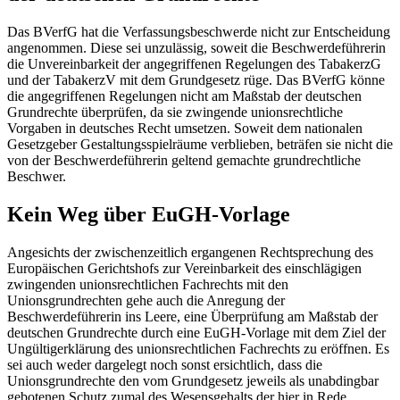
Das
BVerfG
hat die Verfassungsbeschwerde nicht zur Entscheidung
angenommen. Diese sei unzulässig, soweit die Beschwerdeführerin
die Unvereinbarkeit der angegriffenen Regelungen des TabakerzG
und der TabakerzV mit dem Grundgesetz rüge. Das
BVerfG
könne
die angegriffenen Regelungen nicht am Maßstab der deutschen
Grundrechte überprüfen, da sie zwingende unionsrechtliche
Vorgaben in deutsches Recht umsetzen. Soweit dem nationalen
Gesetzgeber Gestaltungsspielräume verblieben, beträfen sie nicht die
von der Beschwerdeführerin geltend gemachte grundrechtliche
Beschwer.
Kein Weg über
EuGH
-Vorlage
Angesichts der zwischenzeitlich ergangenen Rechtsprechung des
Europäischen Gerichtshofs
zur Vereinbarkeit des einschlägigen
zwingenden unionsrechtlichen Fachrechts mit den
Unionsgrundrechten gehe auch die Anregung der
Beschwerdeführerin ins Leere, eine Überprüfung am Maßstab der
deutschen Grundrechte durch eine
EuGH
-Vorlage mit dem Ziel der
Ungültigerklärung des unionsrechtlichen Fachrechts zu eröffnen. Es
sei auch weder dargelegt noch sonst ersichtlich, dass die
Unionsgrundrechte den vom Grundgesetz jeweils als unabdingbar
gebotenen Schutz zumal des Wesensgehalts der hier in Rede