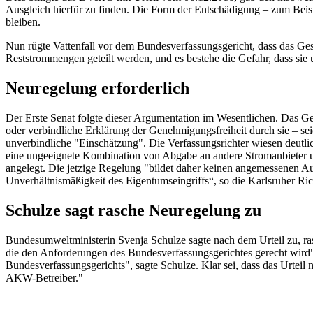
Ausgleich hierfür zu finden. Die Form der Entschädigung – zum Beisp
bleiben.
Nun rügte Vattenfall vor dem
Bundesverfassungsgericht
, dass das Ge
Reststrommengen geteilt werden, und es bestehe die Gefahr, dass si
Neuregelung erforderlich
Der Erste Senat folgte dieser Argumentation im Wesentlichen. Das G
oder verbindliche Erklärung der Genehmigungsfreiheit durch sie – se
unverbindliche "Einschätzung". Die Verfassungsrichter wiesen deutlic
eine ungeeignete Kombination von Abgabe an andere Stromanbieter und
angelegt. Die jetzige Regelung "bildet daher keinen angemessenen Au
Unverhältnismäßigkeit des Eigentumseingriffs“, so die Karlsruher Ric
Schulze sagt rasche Neuregelung zu
Bundesumweltministerin Svenja Schulze sagte nach dem Urteil zu, ras
die den Anforderungen des Bundesverfassungsgerichtes gerecht wird",
Bundesverfassungsgerichts", sagte Schulze. Klar sei, dass das Urteil
AKW-Betreiber."