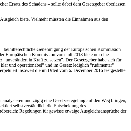
icher Ersatz des Schadens – sollte dabei dem Gesetzgeber überlassen
en Ausgleich biete. Vielmehr müssten die Einnahmen aus den
en – beihilferechtliche Genehmigung der Europäischen Kommission
b der Europäischen Kommission vom Juli 2018 biete nur eine
z "unverändert in Kraft zu setzen". Der Gesetzgeber habe sich für
klar und operationabel" und im Gesetz lediglich "rudimentär"
erpetuiert insoweit die im Urteil vom 6. Dezember 2016 festgestellte
h analysieren und zügig eine Gesetzesregelung auf den Weg bringen,
ktiert selbstverständlich die Entscheidung des
Randbereich: Regelungen für gewisse etwaige Ausgleichsansprüche der