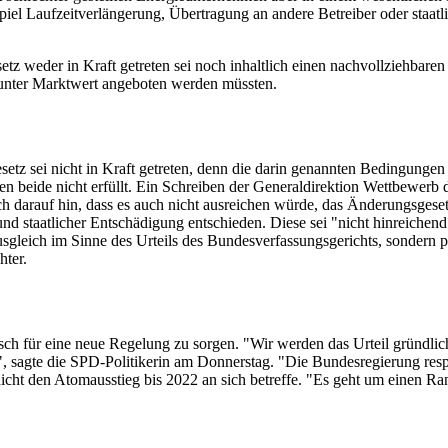
iel Laufzeitverlängerung, Übertragung an andere Betreiber oder staatl
setz weder in Kraft getreten sei noch inhaltlich einen nachvollziehbar
e unter Marktwert angeboten werden müssten.
esetz sei nicht in Kraft getreten, denn die darin genannten Bedingung
ien beide nicht erfüllt. Ein Schreiben der Generaldirektion Wettbewer
h darauf hin, dass es auch nicht ausreichen würde, das Änderungsgeset
 staatlicher Entschädigung entschieden. Diese sei "nicht hinreichend 
sgleich im Sinne des Urteils des
Bundesverfassungsgerichts
, sondern p
hter.
ch für eine neue Regelung zu sorgen. "Wir werden das Urteil gründlic
 sagte die SPD-Politikerin am Donnerstag. "Die Bundesregierung respe
 nicht den Atomausstieg bis 2022 an sich betreffe. "Es geht um einen 