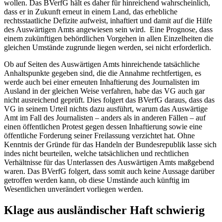
wollen. Das BVerfG hält es daher für hinreichend wahrscheinlich,
dass er in Zukunft erneut in einem Land, das erhebliche
rechtsstaatliche Defizite aufweist, inhaftiert und damit auf die Hilfe
des Auswärtigen Amts angewiesen sein wird. Eine Prognose, dass
einem zukünftigen behördlichen Vorgehen in allen Einzelheiten die
gleichen Umstände zugrunde liegen werden, sei nicht erforderlich.
Ob auf Seiten des Auswärtigen Amts hinreichende tatsächliche
Anhaltspunkte gegeben sind, die die Annahme rechtfertigen, es
werde auch bei einer erneuten Inhaftierung des Journalisten im
Ausland in der gleichen Weise verfahren, habe das VG auch gar
nicht ausreichend geprüft. Dies folgert das
BVerfG
daraus, dass das
VG in seinem Urteil nichts dazu ausführt, warum das Auswärtige
Amt im Fall des Journalisten – anders als in anderen Fällen – auf
einen öffentlichen Protest gegen dessen Inhaftierung sowie eine
öffentliche Forderung seiner Freilassung verzichtet hat. Ohne
Kenntnis der Gründe für das Handeln der Bundesrepublik lasse sich
indes nicht beurteilen, welche tatsächlichen und rechtlichen
Verhältnisse für das Unterlassen des Auswärtigen Amts maßgebend
waren. Das
BVerfG
folgert, dass somit auch keine Aussage darüber
getroffen werden kann, ob diese Umstände auch künftig im
Wesentlichen unverändert vorliegen werden.
Klage aus ausländischer Haft schwierig