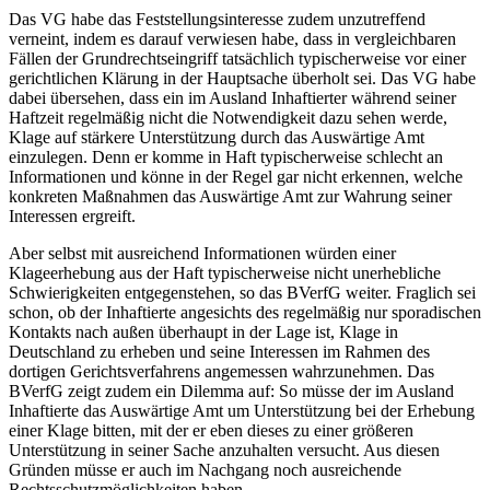
Das VG habe das Feststellungsinteresse zudem unzutreffend
verneint, indem es darauf verwiesen habe, dass in vergleichbaren
Fällen der Grundrechtseingriff tatsächlich typischerweise vor einer
gerichtlichen Klärung in der Hauptsache überholt sei. Das VG habe
dabei übersehen, dass ein im Ausland Inhaftierter während seiner
Haftzeit regelmäßig nicht die Notwendigkeit dazu sehen werde,
Klage auf stärkere Unterstützung durch das Auswärtige Amt
einzulegen. Denn er komme in Haft typischerweise schlecht an
Informationen und könne in der Regel gar nicht erkennen, welche
konkreten Maßnahmen das Auswärtige Amt zur Wahrung seiner
Interessen ergreift.
Aber selbst mit ausreichend Informationen würden einer
Klageerhebung aus der Haft typischerweise nicht unerhebliche
Schwierigkeiten entgegenstehen, so das
BVerfG weiter
. Fraglich sei
schon, ob der Inhaftierte angesichts des regelmäßig nur sporadischen
Kontakts nach außen überhaupt in der Lage ist, Klage in
Deutschland zu erheben und seine Interessen im Rahmen des
dortigen Gerichtsverfahrens angemessen wahrzunehmen. Das
BVerfG
zeigt zudem ein Dilemma auf: So müsse der im Ausland
Inhaftierte das Auswärtige Amt um Unterstützung bei der Erhebung
einer Klage bitten, mit der er eben dieses zu einer größeren
Unterstützung in seiner Sache anzuhalten versucht. Aus diesen
Gründen müsse er auch im Nachgang noch ausreichende
Rechtsschutzmöglichkeiten haben.