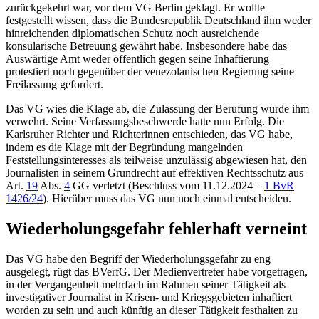
zurückgekehrt war, vor dem
VG Berlin
geklagt. Er wollte
festgestellt wissen, dass die Bundesrepublik Deutschland ihm weder
hinreichenden diplomatischen Schutz noch ausreichende
konsularische Betreuung gewährt habe. Insbesondere habe das
Auswärtige Amt weder öffentlich gegen seine Inhaftierung
protestiert noch gegenüber der venezolanischen Regierung seine
Freilassung gefordert.
Das VG wies die Klage ab, die Zulassung der Berufung wurde ihm
verwehrt. Seine Verfassungsbeschwerde hatte nun Erfolg. Die
Karlsruher Richter und Richterinnen entschieden, das VG habe,
indem es die Klage mit der Begründung mangelnden
Feststellungsinteresses als teilweise unzulässig abgewiesen hat, den
Journalisten in seinem Grundrecht auf effektiven Rechtsschutz aus
Art.
19
Abs.
4
GG verletzt
(Beschluss vom 11.12.2024 –
1 BvR
1426/24
). Hierüber muss das VG nun noch einmal entscheiden.
Wiederholungsgefahr fehlerhaft verneint
Das VG habe den Begriff der Wiederholungsgefahr zu eng
ausgelegt, rügt das
BVerfG
. Der Medienvertreter habe vorgetragen,
in der Vergangenheit mehrfach im Rahmen seiner Tätigkeit als
investigativer Journalist in Krisen- und Kriegsgebieten inhaftiert
worden zu sein und auch künftig an dieser Tätigkeit festhalten zu