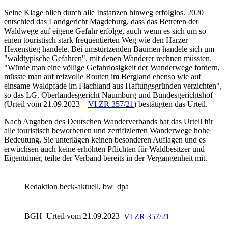
Seine Klage blieb durch alle Instanzen hinweg erfolglos. 2020
entschied das
Landgericht Magdeburg
, dass das Betreten der
Waldwege auf eigene Gefahr erfolge, auch wenn es sich um so
einen touristisch stark frequentierten Weg wie den Harzer
Hexenstieg handele. Bei umstürtzenden Bäumen handele sich um
"waldtypische Gefahren", mit denen Wanderer rechnen müssten.
"Würde man eine völlige Gefahrlosigkeit der Wanderwege fordern,
müsste man auf reizvolle Routen im Bergland ebenso wie auf
einsame Waldpfade im Flachland aus Haftungsgründen verzichten",
so das LG.
Oberlandesgericht Naumburg
und
Bundesgerichtshof
(Urteil
vom 21.09.2023 –
VI ZR 357/21
) bestätigten das Urteil.
Nach Angaben des Deutschen Wanderverbands hat das Urteil für
alle touristisch beworbenen und zertifizierten Wanderwege hohe
Bedeutung. Sie unterlägen keinen besonderen Auflagen und es
erwüchsen auch keine erhöhten Pflichten für Waldbesitzer und
Eigentümer, teilte der Verband bereits in der Vergangenheit mit.
Redaktion beck-aktuell, bw
dpa
BGH
Urteil vom 21.09.2023
VI ZR 357/21