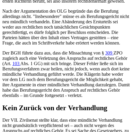
ersten Richterin beruht, sei also insofern rechtsfehlerhaft gewesen.
Nach der Argumentation des OLG begründe das die Berufung
allerdings nicht. "Insbesondere" müsse es als Berufungsgericht nicht
neu mündlich verhandeln. Eine Abänderung des Ersturteils sei
weder aus rechtlichen noch tatsächlichen Gesichtspunkten
gerechtfertigt, es dürfe folglich per Beschluss entscheiden. Die
Parteien hätten über den Inhalt eines Vertrages gestritten – eine
Frage, die auch im Schriftverkehr habe erörtert werden können.
Der BGH führte dazu aus, dass die Missachtung von §
309
ZPO
zugleich auch eine Verletzung des Anspruchs auf rechtliches Gehör
(Art.
103
Abs. 1 GG) mit sich bringe. Dieser Fehler ließe sich im
Berufungsverfahren zwar heilen, nicht jedoch, wenn auch dort keine
mündliche Verhandlung geführt werde. Die Klägerin habe weder
vor dem LG noch dem Berufungsgericht die Möglichkeit gehabt,
ihre Argumente in einer mündlichen Verhandlung darzulegen. Damit
habe das Berufungsgericht den Anspruch auf rechtliches Gehör
ebenfalls – im Grunde fortgesetzt - verletzt.
Kein Zurück von der Verhandlung
Der VII. Zivilsenat stellte klar, dass eine mündliche Verhandlung
nicht grundsätzlich verpflichtend sei – auch nicht wegen des
Anspruchs auf rechtliches Gehör. Es sei Sache des Gesetzgebers, zu