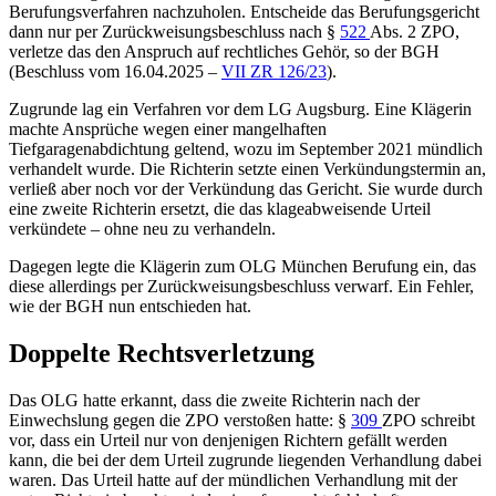
Berufungsverfahren nachzuholen. Entscheide das Berufungsgericht
dann nur per Zurückweisungsbeschluss nach §
522
Abs. 2 ZPO,
verletze das den Anspruch auf rechtliches Gehör, so der BGH
(Beschluss vom 16.04.2025 –
VII ZR 126/23
).
Zugrunde lag ein Verfahren vor dem LG Augsburg. Eine Klägerin
machte Ansprüche wegen einer mangelhaften
Tiefgaragenabdichtung geltend, wozu im September 2021 mündlich
verhandelt wurde. Die Richterin setzte einen Verkündungstermin an,
verließ aber noch vor der Verkündung das Gericht. Sie wurde durch
eine zweite Richterin ersetzt, die das klageabweisende Urteil
verkündete – ohne neu zu verhandeln.
Dagegen legte die Klägerin zum OLG München Berufung ein, das
diese allerdings per Zurückweisungsbeschluss verwarf. Ein Fehler,
wie der BGH nun entschieden hat.
Doppelte Rechtsverletzung
Das OLG hatte erkannt, dass die zweite Richterin nach der
Einwechslung gegen die ZPO verstoßen hatte: §
309
ZPO schreibt
vor, dass ein Urteil nur von denjenigen Richtern gefällt werden
kann, die bei der dem Urteil zugrunde liegenden Verhandlung dabei
waren. Das Urteil hatte auf der mündlichen Verhandlung mit der