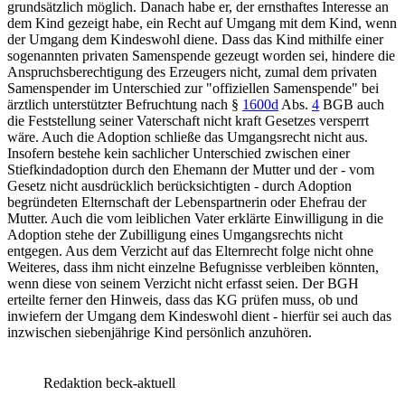
grundsätzlich möglich. Danach habe er, der ernsthaftes Interesse an
dem Kind gezeigt habe, ein Recht auf Umgang mit dem Kind, wenn
der Umgang dem Kindeswohl diene. Dass das Kind mithilfe einer
sogenannten privaten Samenspende gezeugt worden sei, hindere die
Anspruchsberechtigung des Erzeugers nicht, zumal dem privaten
Samenspender im Unterschied zur "offiziellen Samenspende" bei
ärztlich unterstützter Befruchtung nach
§
1600d
Abs.
4
BGB
auch
die Feststellung seiner Vaterschaft nicht kraft Gesetzes versperrt
wäre. Auch die Adoption schließe das Umgangsrecht nicht aus.
Insofern bestehe kein sachlicher Unterschied zwischen einer
Stiefkindadoption durch den Ehemann der Mutter und der - vom
Gesetz nicht ausdrücklich berücksichtigten - durch Adoption
begründeten Elternschaft der Lebenspartnerin oder Ehefrau der
Mutter. Auch die vom leiblichen Vater erklärte Einwilligung in die
Adoption stehe der Zubilligung eines Umgangsrechts nicht
entgegen. Aus dem Verzicht auf das Elternrecht folge nicht ohne
Weiteres, dass ihm nicht einzelne Befugnisse verbleiben könnten,
wenn diese von seinem Verzicht nicht erfasst seien. Der
BGH
erteilte ferner den Hinweis, dass das
KG
prüfen muss, ob und
inwiefern der Umgang dem Kindeswohl dient - hierfür sei auch das
inzwischen siebenjährige Kind persönlich anzuhören.
Redaktion beck-aktuell