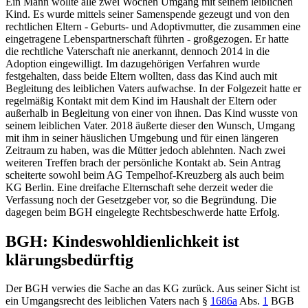
Ein Mann wollte alle zwei Wochen Umgang mit seinem leiblichen
Kind. Es wurde mittels seiner Samenspende gezeugt und von den
rechtlichen Eltern - Geburts- und Adoptivmutter, die zusammen eine
eingetragene Lebenspartnerschaft führten - großgezogen. Er hatte
die rechtliche Vaterschaft nie anerkannt, dennoch 2014 in die
Adoption eingewilligt. Im dazugehörigen Verfahren wurde
festgehalten, dass beide Eltern wollten, dass das Kind auch mit
Begleitung des leiblichen Vaters aufwachse. In der Folgezeit hatte er
regelmäßig Kontakt mit dem Kind im Haushalt der Eltern oder
außerhalb in Begleitung von einer von ihnen. Das Kind wusste von
seinem leiblichen Vater. 2018 äußerte dieser den Wunsch, Umgang
mit ihm in seiner häuslichen Umgebung und für einen längeren
Zeitraum zu haben, was die Mütter jedoch ablehnten. Nach zwei
weiteren Treffen brach der persönliche Kontakt ab. Sein Antrag
scheiterte sowohl beim
AG Tempelhof-Kreuzberg
als auch beim
KG Berlin
. Eine dreifache Elternschaft sehe derzeit weder die
Verfassung noch der Gesetzgeber vor, so die Begründung. Die
dagegen beim
BGH
eingelegte Rechtsbeschwerde hatte Erfolg.
BGH
: Kindeswohldienlichkeit ist
klärungsbedürftig
Der
BGH
verwies die Sache an das
KG
zurück. Aus seiner Sicht ist
ein Umgangsrecht des leiblichen Vaters nach
§
1686a
Abs.
1
BGB