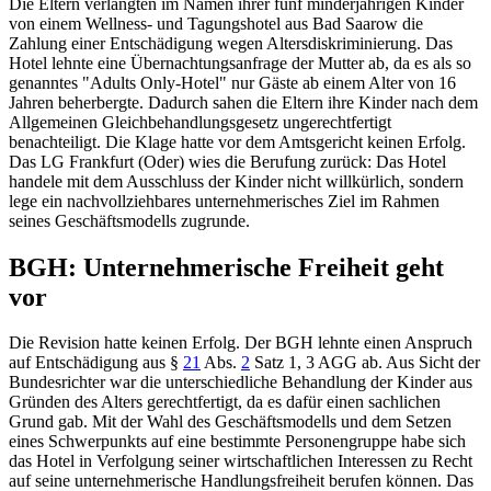
Die Eltern verlangten im Namen ihrer fünf minderjährigen Kinder
von einem Wellness- und Tagungshotel aus Bad Saarow die
Zahlung einer Entschädigung wegen Altersdiskriminierung. Das
Hotel lehnte eine Übernachtungsanfrage der Mutter ab, da es als so
genanntes "Adults Only-Hotel" nur Gäste ab einem Alter von 16
Jahren beherbergte. Dadurch sahen die Eltern ihre Kinder nach dem
Allgemeinen Gleichbehandlungsgesetz ungerechtfertigt
benachteiligt. Die Klage hatte vor dem Amtsgericht keinen Erfolg.
Das
LG Frankfurt (Oder)
wies die Berufung zurück: Das Hotel
handele mit dem Ausschluss der Kinder nicht willkürlich, sondern
lege ein nachvollziehbares unternehmerisches Ziel im Rahmen
seines Geschäftsmodells zugrunde.
BGH
: Unternehmerische Freiheit geht
vor
Die Revision hatte keinen Erfolg. Der
BGH
lehnte einen Anspruch
auf Entschädigung aus
§
21
Abs.
2
Satz 1, 3 AGG
ab. Aus Sicht der
Bundesrichter war die unterschiedliche Behandlung der Kinder aus
Gründen des Alters gerechtfertigt, da es dafür einen sachlichen
Grund gab. Mit der Wahl des Geschäftsmodells und dem Setzen
eines Schwerpunkts auf eine bestimmte Personengruppe habe sich
das Hotel in Verfolgung seiner wirtschaftlichen Interessen zu Recht
auf seine unternehmerische Handlungsfreiheit berufen können. Das