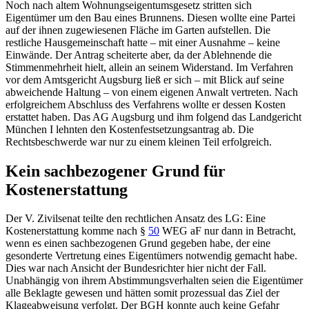
Noch nach altem Wohnungseigentumsgesetz stritten sich
Eigentümer um den Bau eines Brunnens. Diesen wollte eine Partei
auf der ihnen zugewiesenen Fläche im Garten aufstellen. Die
restliche Hausgemeinschaft hatte – mit einer Ausnahme – keine
Einwände. Der Antrag scheiterte aber, da der Ablehnende die
Stimmenmehrheit hielt, allein an seinem Widerstand. Im Verfahren
vor dem
Amtsgericht Augsburg
ließ er sich – mit Blick auf seine
abweichende Haltung – von einem eigenen Anwalt vertreten. Nach
erfolgreichem Abschluss des Verfahrens wollte er dessen Kosten
erstattet haben. Das AG Augsburg und ihm folgend das
Landgericht
München I
lehnten den Kostenfestsetzungsantrag ab. Die
Rechtsbeschwerde war nur zu einem kleinen Teil erfolgreich.
Kein sachbezogener Grund für
Kostenerstattung
Der V. Zivilsenat teilte den rechtlichen Ansatz des LG: Eine
Kostenerstattung komme nach
§
50
WEG
aF nur dann in Betracht,
wenn es einen sachbezogenen Grund gegeben habe, der eine
gesonderte Vertretung eines Eigentümers notwendig gemacht habe.
Dies war nach Ansicht der Bundesrichter hier nicht der Fall.
Unabhängig von ihrem Abstimmungsverhalten seien die Eigentümer
alle Beklagte gewesen und hätten somit prozessual das Ziel der
Klageabweisung verfolgt. Der
BGH
konnte auch keine Gefahr