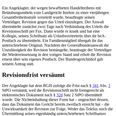
Ein Angeklagter, der wegen bewaffneten Handeltreibens mit
Betäubungsmitteln vom
Landgericht Itzehoe
zu einer vierjährigen
Gesamtfreiheitsstrafe verurteilt wurde, beauftragte seinen
Verteidiger, Revision gegen das Urteil einzulegen. Der Anwalt
übermittelte zunächst zwei Tage nach Verkündung des Urteils die
Revisionsschrift per Fax. Dann wurde er krank und bat eine
Kollegin, seinen Schriftsatz als Urlaubsvertreterin über ihr beA-
Postfach zu übermitteln. Ein Familienmitglied übergab ihr das
unterschriebene Original. Nachdem der Generalbundesanwalt die
Unzulässigkeit der Revision bemängelte, beantragte der Verteidiger
die Wiedereinsetzung in den vorigen Stand und erhob die Revision
erneut über sein eigenes Postfach. Der
Bundesgerichtshof
gab
seinem Antrag statt.
Revisionsfrist versäumt
Der Angeklagte hat dem
BGH
zufolge die Frist nach
§
341
Abs.
1
StPO
versäumt, weil die Revisionsschrift nicht formgerecht als
elektronisches Dokument nach
§
32d
Satz 2 StPO
übermittelt
wurde. Die Nichteinhaltung dieser Form hat – ungeachtet dessen,
dass das Dokument das Gericht bereits zweifach erreicht hat – die
Unwirksamkeit der Revision zur Folge. Weder das Telefax noch die
Übermittlung seines eigenhändig unterschriebenen Schriftsatzes