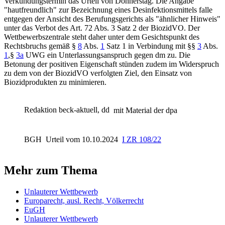
Verkündungstermin das Urteil von Donnerstag. Die Angabe
"hautfreundlich" zur Bezeichnung eines Desinfektionsmittels falle
entgegen der Ansicht des Berufungsgerichts als "ähnlicher Hinweis"
unter das Verbot des
Art. 72 Abs. 3 Satz 2
der BiozidVO. Der
Wettbewerbszentrale steht daher unter dem Gesichtspunkt des
Rechtsbruchs gemäß
§
8
Abs.
1
Satz 1
in Verbindung mit
§§
3
Abs.
1
,§
3a
UWG
ein Unterlassungsanspruch gegen dm zu. Die
Betonung der positiven Eigenschaft stünden zudem im Widerspruch
zu dem von der BiozidVO verfolgten Ziel, den Einsatz von
Biozidprodukten zu minimieren.
Redaktion beck-aktuell, dd
mit Material der dpa
BGH
Urteil vom 10.10.2024
I ZR 108/22
Mehr zum Thema
Unlauterer Wettbewerb
Europarecht, ausl. Recht, Völkerrecht
EuGH
Unlauterer Wettbewerb