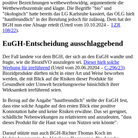
positive Bezeichnungen wettbewerbswidrig, argumentierte die
Wettbewerbszentrale und klagte. Die Begriffe "bio" und
"ökologisch" hatte bereits das
LG Karlsruhe
kassiert, das OLG hielt
"hautfreundlich" in der Berufung jedoch für zulässig. Dem hat der
BGH
nun eine Absage erteilt (
Urteil vom 10.10.2024 -
I ZR
108/22
).
EuGH-Entscheidung
ausschlaggebend
Der Fall landete vor dem
BGH
, der sich an den
EuGH
wandte und
fragte, wie die BiozidVO auszulegen sei.
Dieser hielt solche
Werbung für irreführend
(Urteil vom 20.06.20204 –
C-296/23
).
Biozidprodukte dürften nicht in einer Art und Weise beworben
werden, die mit Blick auf die Risiken dieser Produkte für
Gesundheit oder Umwelt beziehungsweise hinsichtlich ihrer
Wirksamkeit irreführend seien.
In Bezug auf die Angabe "hautfreundlich" stellte der
EuGH
fest,
dass eine solche Angabe auf den ersten Blick eine positive
Konnotation habe und keine Risiken erwähne. Das sei geeignet,
schädliche Nebenwirkungen zu relativieren und anzudeuten, "dass
dieses Produkt für die Haut sogar von Nutzen sein könnte".
Darauf stützte nun auch BGH-Richter Thomas Koch im