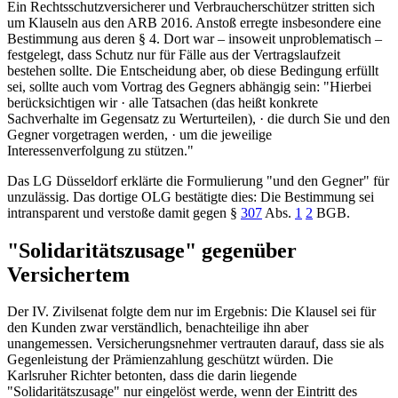
Ein Rechtsschutzversicherer und Verbraucherschützer stritten sich
um Klauseln aus den ARB 2016. Anstoß erregte insbesondere eine
Bestimmung aus deren § 4. Dort war – insoweit unproblematisch –
festgelegt, dass Schutz nur für Fälle aus der Vertragslaufzeit
bestehen sollte. Die Entscheidung aber, ob diese Bedingung erfüllt
sei, sollte auch vom Vortrag des Gegners abhängig sein: "Hierbei
berücksichtigen wir · alle Tatsachen (das heißt konkrete
Sachverhalte im Gegensatz zu Werturteilen), · die durch Sie und den
Gegner vorgetragen werden, · um die jeweilige
Interessenverfolgung zu stützen."
Das
LG Düsseldorf
erklärte die Formulierung "und den Gegner" für
unzulässig. Das dortige OLG bestätigte dies: Die Bestimmung sei
intransparent und verstoße damit gegen
§
307
Abs.
1
2
BGB
.
"Solidaritätszusage" gegenüber
Versichertem
Der IV. Zivilsenat folgte dem nur im Ergebnis: Die Klausel sei für
den Kunden zwar verständlich, benachteilige ihn aber
unangemessen. Versicherungsnehmer vertrauten darauf, dass sie als
Gegenleistung der Prämienzahlung geschützt würden. Die
Karlsruher Richter betonten, dass die darin liegende
"Solidaritätszusage" nur eingelöst werde, wenn der Eintritt des