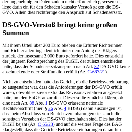
der ungenehmigten Daten zudem nicht erforderlich gewesen sei,
liege darin ein für den Schaden kausaler Verstoß gegen die DS-
GVO. Allein dies rechtfertige den Anspruch auf Schadensersatz.
DS-GVO-Verstoß bringt keine großen
Summen
Mit ihrem Urteil über 200 Euro blieben die Erfurter Richterinnen
und Richter allerdings deutlich hinter dem Antrag des Klägers
zurück, der insgesamt 3.000 Euro gefordert hatte. Dies entspricht
der jüngeren Rechtsprechung des EuGH, der zuletzt entschieden
hatte, dass der Schadensersatzanspruch nach Art.
82
DS-GVO keine
abschreckende oder Straffunktion erfüllt (Az.
C-687/21
).
Nicht zu entscheiden hatte das Gericht, ob die Betriebsvereinbarung
so ausgestaltet war, dass die Anforderungen der DS-GVO erfüllt
waren, obwohl es zuvor extra das Revisionsverfahren ausgesetzt
hatte, um den EuGH anzurufen. Dieser sollte zunächst klären, ob
eine nach Art.
88
Abs.
1
DS-GVO erlassene nationale
Rechtsvorschrift (hier: §
26
Abs.
4
BDSG) dahin auszulegen ist,
dass beim Abschluss von Betriebsvereinbarungen stets auch die
sonstigen Vorgaben der DS-GVO einzuhalten sind. Dies hat der
EuGH bejaht (Az.
C-65/23
) und auf die weitere Frage des BAG
klargestellt, dass die Gerichte Betriebsvereinbarungen daraufhin