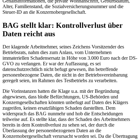
Gehaltsinformationen, die private Wohnanschrift, Geburtsdatum,
Alter, Familienstand, die Sozialversicherungsnummer und die
Steuer-ID an die Konzernobergesellschaft.
BAG stellt klar: Kontrollverlust über
Daten reicht aus
Der klagende Arbeitnehmer, seines Zeichens Vorsitzender des
Betriebsrats, nahm dies zum Anlass, vom Unternehmen
immateriellen Schadensersatz in Höhe von 3.000 Euro nach der DS-
GVO zu verlangen. Er war der Auffassung, es sei
datenschutzrechtlich nicht befugt gewesen, ihn betreffende
personenbezogene Daten, die nicht in der Betriebsvereinbarung
geregelt seien, im Rahmen des Testbetriebs zu verarbeiten.
Die Vorinstanzen hatten die Klage u.a. mit der Begründung
abgewiesen, dass bloße Befürchtungen, US-Behörden und
Konzerngesellschaften könnten unbefugt auf Daten des Klägers
zugreifen, keinen ersatzfähigen Schaden darstellten. Dem
widersprach das BAG nunmehr und hob die Entscheidungen
teilweise auf. Es stellte klar, dass der Schaden des Arbeitnehmers
bereits in dem Kontrollverlust zu sehen sei, der durch die
Überlassung der personenbezogenen Daten an die
Konzernobergesellschaft verursacht worden sei. Da die Übertragung