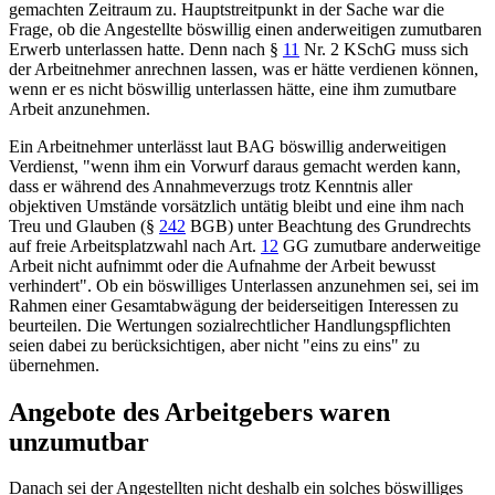
gemachten Zeitraum zu. Hauptstreitpunkt in der Sache war die
Frage, ob die Angestellte böswillig einen anderweitigen zumutbaren
Erwerb unterlassen hatte. Denn nach
§
11
Nr. 2 KSchG
muss sich
der Arbeitnehmer anrechnen lassen, was er hätte verdienen können,
wenn er es nicht böswillig unterlassen hätte, eine ihm zumutbare
Arbeit anzunehmen.
Ein Arbeitnehmer unterlässt laut
BAG
böswillig anderweitigen
Verdienst, "wenn ihm ein Vorwurf daraus gemacht werden kann,
dass er während des Annahmeverzugs trotz Kenntnis aller
objektiven Umstände vorsätzlich untätig bleibt und eine ihm nach
Treu und Glauben (
§
242
BGB
) unter Beachtung des Grundrechts
auf freie Arbeitsplatzwahl nach
Art.
12
GG
zumutbare anderweitige
Arbeit nicht aufnimmt oder die Aufnahme der Arbeit bewusst
verhindert". Ob ein böswilliges Unterlassen anzunehmen sei, sei im
Rahmen einer Gesamtabwägung der beiderseitigen Interessen zu
beurteilen. Die Wertungen sozialrechtlicher Handlungspflichten
seien dabei zu berücksichtigen, aber nicht "eins zu eins" zu
übernehmen.
Angebote des Arbeitgebers waren
unzumutbar
Danach sei der Angestellten nicht deshalb ein solches böswilliges