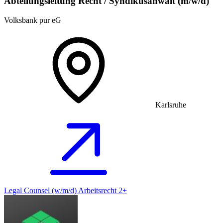
Abteilungsleitung Recht / Syndikusanwalt (m/w/d)
Volksbank pur eG
Karlsruhe
Legal Counsel (w/m/d) Arbeitsrecht 2+