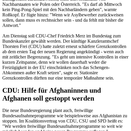
Nachbarstaaten wie Polen oder Österreich. "Es darf ab Mittwoch
kein Ping-Pong-Spiel mit den Nachbarländern geben", warnte
Roßkopf. Er fügte hinzu: "Wenn wir Asylbewerber zurückweisen
sollen, dann muss es rechtssicher sein - und da fehlt mir bisher die
Antwort."
Am Dienstag soll CDU-Chef Friedrich Merz im Bundestag zum
Bundeskanzler gewählt werden. Der künftige Kanzleramtschef
Thorsten Frei (CDU) hatte zuletzt erneut schärfere Grenzkontrollen
ab dem ersten Tag der neuen Regierung angekündigt - wenn auch
mit zeitlicher Begrenzung. "Es geht um intensive Kontrollen in einer
kurzen Zeitspanne, denn wir wollen dauerhaft weder die
Freizügigkeit in der EU einschränken noch das Schengen-
Abkommen außer Kraft setzen", sagte er. Stationäre
Grenzkontrollen dürften nur eine temporäre Maßnahme sein.
CDU: Hilfe für Afghaninnen und
Afghanen soll gestoppt werden
Die neue Bundesregierung plant auch, freiwillige
Bundesaufnahmeprogramme wie beispielsweise aus Afghanistan zu
stoppen. Im Koalitionsvertrag von CDU, CSU und SPD heißt es:
"Wir werden freiwillige Bundesaufnahmeprogramme so weit wie