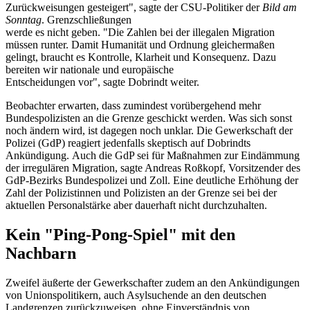
Zurückweisungen gesteigert", sagte der CSU-Politiker der
Bild am
Sonntag
. Grenzschließungen
werde es nicht geben. "Die Zahlen bei der illegalen Migration
müssen runter. Damit Humanität und Ordnung gleichermaßen
gelingt, braucht es Kontrolle, Klarheit und Konsequenz. Dazu
bereiten wir nationale und europäische
Entscheidungen vor", sagte Dobrindt weiter.
Beobachter erwarten, dass zumindest vorübergehend mehr
Bundespolizisten an die Grenze geschickt werden. Was sich sonst
noch ändern wird, ist dagegen noch unklar. Die Gewerkschaft der
Polizei (GdP) reagiert jedenfalls skeptisch auf Dobrindts
Ankündigung. Auch die GdP sei für Maßnahmen zur Eindämmung
der irregulären Migration, sagte Andreas Roßkopf, Vorsitzender des
GdP-Bezirks Bundespolizei und Zoll. Eine deutliche Erhöhung der
Zahl der Polizistinnen und Polizisten an der Grenze sei bei der
aktuellen Personalstärke aber dauerhaft nicht durchzuhalten.
Kein "Ping-Pong-Spiel" mit den
Nachbarn
Zweifel äußerte der Gewerkschafter zudem an den Ankündigungen
von Unionspolitikern, auch Asylsuchende an den deutschen
Landgrenzen zurückzuweisen, ohne Einverständnis von