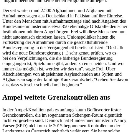
möglich beenden und keine neuen Programme auflegen."
Derzeit warten rund 2.500 Afghaninnen und Afghanen mit
Aufnahmezusagen aus Deutschland in Pakistan auf ihre Einreise.
Unter den Menschen mit Aufnahmezusage sind nach Angaben des
Bundesinnenministeriums etwa 350 ehemalige Ortskräfte deutscher
Institutionen mit ihren Angehörigen. Frei will diese Menschen nun
nicht automatisch einreisen lassen. Unionspolitiker hatten die
Fortsetzung der Aufnahmen durch die geschäftsführende
Bundesregierung in der Vergangenheit bereits kritisiert. "Deshalb
wird die neue Bundesregierung (...) sehr genau prüfen, wo es
bei den Verpflichtungen, die die bisherige Bundesregierung
eingegangen ist, Spielräume gibt, anders zu entscheiden. Und wo
immer das möglich ist, werden wir das tun", sagte Frei. Über
Abschiebungen von abgelehnten Asylsuchenden aus Syrien und
Afghanistan sagte der künftige Kanzleramtschef: "Gehen Sie davon
aus, dass wir sehr schnell damit beginnen."
Ampel weitete Grenzkontrollen aus
In der Ampel-Koalition gab es anfangs kaum Befürworter fester
Grenzkontrollen, die im sogenannten Schengen-Raum eigentlich
nicht vorgesehen sind. Dennoch hat Bundesinnenministerin Nancy
Faeser (SPD) nicht nur die 2015 begonnenen Kontrollen an der
Landgrenze zu Österreich mehrfach verlängert. Sie hatte solche