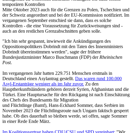
temporären Kontrollen
Mitte Oktober 2023 auch für die Grenzen zu Polen, Tschechien und
der Schweiz angeordnet und bei der EU-Kommission notifiziert. Im
vergangenen September entschied sie dann, dass es solche
Kontrollen - die eine Voraussetzung für Zurückweisungen sind -
auch an den restlichen Grenzabschnitten geben solle.
"Ich bin sehr gespannt, inwieweit die Ankündigungen des
Oppositionspolitikers Dobrindt mit den Taten des Innenministers
Dobrindt übereinstimmen werden", sagte der frühere
Bundesjustizminister Marco Buschmann (FDP) der
Rheinischen
Post
.
Im vergangenen Jahr hatten 229.751 Menschen erstmals in
Deutschland einen Asylantrag gestellt.
Das waren rund 100.000
Asyl-Erstanträge weniger als im Jahr zuvor.
Zu den
Hauptherkunftsländern gehören derzeit Syrien, Afghanistan und die
Türkei. Eine Hauptursache für den Rückgang ist nach Einschätzung
des Chefs des Bundesamts für Migration
und Flüchtlinge (Bamf), Hans-Eckhard Sommer, dass Serbien im
November 2023 die Flüchtlingsroute nach Ungarn faktisch gesperrt
habe. Ob dies dauerhaft so bleiben werde, sei offen, sagte Sommer
in einer Rede Ende März.
Im Koalitionsvertrag haben CDU/CSU und SPD vereinbart:
"Wir