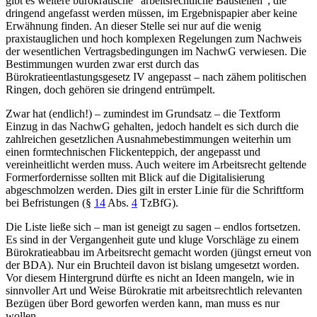
gibt es weitere bürokratische "arbeitsrechtliche Baustellen", die
dringend angefasst werden müssen, im Ergebnispapier aber keine
Erwähnung finden. An dieser Stelle sei nur auf die wenig
praxistauglichen und hoch komplexen Regelungen zum Nachweis
der wesentlichen Vertragsbedingungen im NachwG verwiesen. Die
Bestimmungen wurden zwar erst durch das
Bürokratieentlastungsgesetz IV angepasst – nach zähem politischen
Ringen, doch gehören sie dringend entrümpelt.
Zwar hat (endlich!) – zumindest im Grundsatz – die Textform
Einzug in das NachwG gehalten, jedoch handelt es sich durch die
zahlreichen gesetzlichen Ausnahmebestimmungen weiterhin um
einen formtechnischen Flickenteppich, der angepasst und
vereinheitlicht werden muss. Auch weitere im Arbeitsrecht geltende
Formerfordernisse sollten mit Blick auf die Digitalisierung
abgeschmolzen werden. Dies gilt in erster Linie für die Schriftform
bei Befristungen (
§
14
Abs.
4
TzBfG
).
Die Liste ließe sich – man ist geneigt zu sagen – endlos fortsetzen.
Es sind in der Vergangenheit gute und kluge Vorschläge zu einem
Bürokratieabbau im Arbeitsrecht gemacht worden (jüngst erneut von
der BDA). Nur ein Bruchteil davon ist bislang umgesetzt worden.
Vor diesem Hintergrund dürfte es nicht an Ideen mangeln, wie in
sinnvoller Art und Weise Bürokratie mit arbeitsrechtlich relevanten
Bezügen über Bord geworfen werden kann, man muss es nur
wollen.