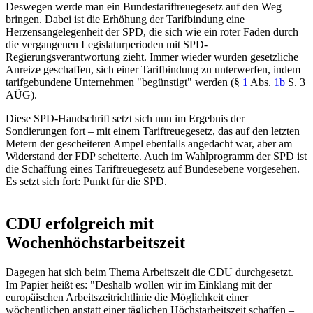
Deswegen werde man ein Bundestariftreuegesetz auf den Weg
bringen. Dabei ist die Erhöhung der Tarifbindung eine
Herzensangelegenheit der SPD, die sich wie ein roter Faden durch
die vergangenen Legislaturperioden mit SPD-
Regierungsverantwortung zieht. Immer wieder wurden gesetzliche
Anreize geschaffen, sich einer Tarifbindung zu unterwerfen, indem
tarifgebundene Unternehmen "begünstigt" werden (
§
1
Abs.
1b
S. 3
AÜG
).
Diese SPD-Handschrift setzt sich nun im Ergebnis der
Sondierungen fort – mit einem Tariftreuegesetz, das auf den letzten
Metern der gescheiteren Ampel ebenfalls angedacht war, aber am
Widerstand der FDP scheiterte. Auch im Wahlprogramm der SPD ist
die Schaffung eines Tariftreuegesetz auf Bundesebene vorgesehen.
Es setzt sich fort: Punkt für die SPD.
CDU erfolgreich mit
Wochenhöchstarbeitszeit
Dagegen hat sich beim Thema Arbeitszeit die CDU durchgesetzt.
Im Papier heißt es: "Deshalb wollen wir im Einklang mit der
europäischen Arbeitszeitrichtlinie die Möglichkeit einer
wöchentlichen anstatt einer täglichen Höchstarbeitszeit schaffen –