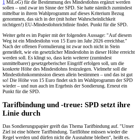
1
MiLoG
) für die Bestimmung des Mindestlohns ergänzt werden
sollen – und zwar im Sinne der SPD. Sie hatte nämlich zumindest
mittelbar in ihrem Wahlprogramm auf dieses Kriterium Bezug
genommen, das sich in der (mit hoher Wahrscheinlichkeit
nichtigen!) EU-Mindestlohnrichtlinie findet. Punkt für die SPD.
Weiter geht es im Papier mit der folgenden Aussage: "Auf diesem
Weg ist ein Mindestlohn von 15 Euro im Jahr 2026 erreichbar."
Nach der offenen Formulierung ist zwar noch nicht in Stein
gemeißelt, wie ein gesetzlicher Mindestlohn in dieser Höhe erreicht
werden soll. Es klingt so, dass kein weiterer (zumindest
unmittelbarer) gesetzgeberischer Eingriff erfolgen soll, um die
konkrete Höhe des Mindestlohns festzulegen. Vielmehr soll die
Mindestlohnkommission diesen allein bestimmen – und das ist gut
so! Die Höhe von 15 Euro findet sich im Wahlprogramm der SPD
wieder – und nun auch im Ergebnis der Sondierung. Erneut ein
Punkt für die SPD.
Tarifbindung und -treue: SPD setzt ihre
Linie durch
Das Sondierungspapier greift das Thema Tarifbindung auf. "Unser
Ziel ist eine höhere Tarifbindung. Tariflöhne müssen wieder die
Regel werden und dürfen nicht die Ausnahme bleiben“, heißt es.