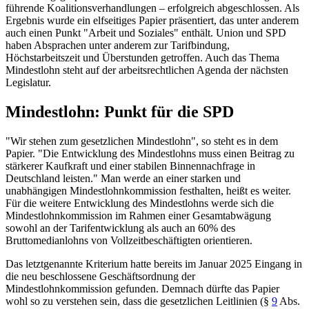
führende Koalitionsverhandlungen – erfolgreich abgeschlossen. Als
Ergebnis wurde ein elfseitiges Papier präsentiert, das unter anderem
auch einen Punkt "Arbeit und Soziales" enthält. Union und SPD
haben Absprachen unter anderem zur Tarifbindung,
Höchstarbeitszeit und Überstunden getroffen. Auch das Thema
Mindestlohn steht auf der arbeitsrechtlichen Agenda der nächsten
Legislatur.
Mindestlohn: Punkt für die SPD
"Wir stehen zum gesetzlichen Mindestlohn", so steht es in dem
Papier. "Die Entwicklung des Mindestlohns muss einen Beitrag zu
stärkerer Kaufkraft und einer stabilen Binnennachfrage in
Deutschland leisten." Man werde an einer starken und
unabhängigen Mindestlohnkommission festhalten, heißt es weiter.
Für die weitere Entwicklung des Mindestlohns werde sich die
Mindestlohnkommission im Rahmen einer Gesamtabwägung
sowohl an der Tarifentwicklung als auch an 60% des
Bruttomedianlohns von Vollzeitbeschäftigten orientieren.
Das letztgenannte Kriterium hatte bereits im Januar 2025 Eingang in
die neu beschlossene Geschäftsordnung der
Mindestlohnkommission gefunden. Demnach dürfte das Papier
wohl so zu verstehen sein, dass die gesetzlichen Leitlinien (
§
9
Abs.