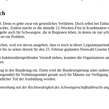
ch
f. Denn es gebe zwar ein gesetzliches Verfahren. Doch selbst bei Einh
wirke. Zudem mache es die aktuelle 12-Wochen-Frist in Kombination mi
 gelte auch für Schwangere, die in Regionen leben, in denen sie nur sch
sei ein Problem.
hen, weil wir davon ausgehen, dass er noch in dieser Legislaturperio
s zu seiner derzeit für den 23. Februar geplanten Neuwahl Gesetze 
 fraktionsübergreifenden Vorstoß stehen, konnten die Organisatoren a
sen.
g in den Bundestag ein. Darin wird die Bundesregierung unter andere
gsmittel für Verhütungsmittel gerade auch für Männer zur Verfügung z
ndlicher Teil der Ausbildung werden.
menhang mit der Rechtswidrigkeit des Schwangerschaftsabbruchs ange