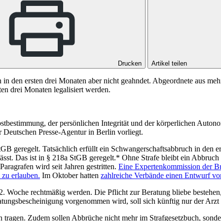
Drucken
Artikel teilen
n in den ersten drei Monaten aber nicht geahndet. Abgeordnete aus m
ten drei Monaten legalisiert werden.
bstbestimmung, der persönlichen Integrität und der körperlichen Auton
 Deutschen Presse-Agentur in Berlin vorliegt.
tGB
geregelt. Tatsächlich erfüllt ein Schwangerschaftsabbruch in den
lässt. Das ist in § 218a StGB geregelt.* Ohne Strafe bleibt ein Abbr
ragrafen wird seit Jahren gestritten.
Eine Expertenkommission der Bu
 zu erlauben.
Im Oktober hatten
zahlreiche Verbände einen Entwurf vor
 Woche rechtmäßig werden. Die Pflicht zur Beratung bliebe bestehen, a
gsbescheinigung vorgenommen wird, soll sich künftig nur der Arzt ode
en tragen. Zudem sollen Abbrüche nicht mehr im Strafgesetzbuch, sond