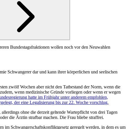
ehreren Bundestagsfraktionen wollen noch vor den Neuwahlen
omie Schwangerer dar und kann ihrer körperlichen und seelischen
 ersten zwölf Wochen aber nicht den Tatbestand der Norm, wenn die
uch zudem, wenn medizinische Gründe vorliegen oder wenn er wegen
ndesregierung hatte im Frühjahr unter anderem empfohlen,
gelegt, der eine Legalisierung bis zur 22. Woche vorschlug.
llerdings ohne die derzeit geltende Wartepflicht von drei Tagen
r die Ärztin strafbar machen. Die Frau bliebe straffrei.
ern im Schwangerschaftskonfliktgesetz geregelt werden, in dem es um