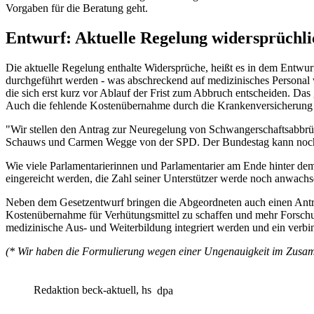
Vorgaben für die Beratung geht.
Entwurf: Aktuelle Regelung widersprüchli
Die aktuelle Regelung enthalte Widersprüche, heißt es in dem Entwur
durchgeführt werden - was abschreckend auf medizinisches Personal 
die sich erst kurz vor Ablauf der Frist zum Abbruch entscheiden. Das
Auch die fehlende Kostenübernahme durch die Krankenversicherung 
"Wir stellen den Antrag zur Neuregelung von Schwangerschaftsabbrüc
Schauws und Carmen Wegge von der SPD. Der Bundestag kann noch bi
Wie viele Parlamentarierinnen und Parlamentarier am Ende hinter dem
eingereicht werden, die Zahl seiner Unterstützer werde noch anwach
Neben dem Gesetzentwurf bringen die Abgeordneten auch einen Antra
Kostenübernahme für Verhütungsmittel zu schaffen und mehr Forschun
medizinische Aus- und Weiterbildung integriert werden und ein verbi
(* Wir haben die Formulierung wegen einer Ungenauigkeit im Zusam
Redaktion beck-aktuell, hs
dpa