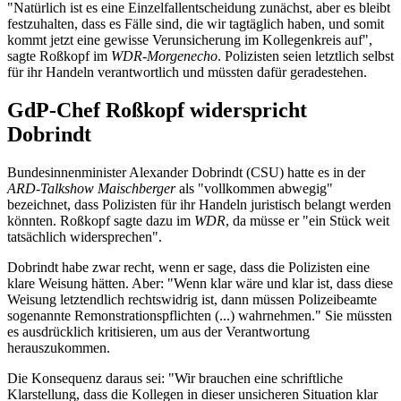
"Natürlich ist es eine Einzelfallentscheidung zunächst, aber es bleibt
festzuhalten, dass es Fälle sind, die wir tagtäglich haben, und somit
kommt jetzt eine gewisse Verunsicherung im Kollegenkreis auf",
sagte Roßkopf im
WDR-Morgenecho
. Polizisten seien letztlich selbst
für ihr Handeln verantwortlich und müssten dafür geradestehen.
GdP-Chef Roßkopf widerspricht
Dobrindt
Bundesinnenminister Alexander Dobrindt (CSU) hatte es in der
ARD-Talkshow Maischberg
er
als "vollkommen abwegig"
bezeichnet, dass Polizisten für ihr Handeln juristisch belangt werden
könnten. Roßkopf sagte dazu im
WDR
, da müsse er "ein Stück weit
tatsächlich widersprechen".
Dobrindt habe zwar recht, wenn er sage, dass die Polizisten eine
klare Weisung hätten. Aber: "Wenn klar wäre und klar ist, dass diese
Weisung letztendlich rechtswidrig ist, dann müssen Polizeibeamte
sogenannte Remonstrationspflichten (...) wahrnehmen." Sie müssten
es ausdrücklich kritisieren, um aus der Verantwortung
herauszukommen.
Die Konsequenz daraus sei: "Wir brauchen eine schriftliche
Klarstellung, dass die Kollegen in dieser unsicheren Situation klar