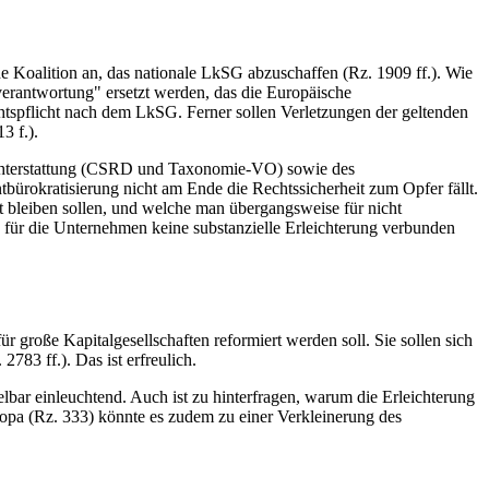
Koalition an, das nationale LkSG abzuschaffen (Rz. 1909 ff.). Wie
sverantwortung" ersetzt werden, das die Europäische
chtspflicht nach dem LkSG. Ferner sollen Verletzungen der geltenden
3 f.).
ichterstattung (CSRD und Taxonomie-VO) sowie des
Entbürokratisierung nicht am Ende die Rechtssicherheit zum Opfer fällt.
 bleiben sollen, und welche man übergangsweise für nicht
 für die Unternehmen keine substanzielle Erleichterung verbunden
große Kapitalgesellschaften reformiert werden soll. Sie sollen sich
783 ff.). Das ist erfreulich.
elbar einleuchtend. Auch ist zu hinterfragen, warum die Erleichterung
opa (Rz. 333) könnte es zudem zu einer Verkleinerung des