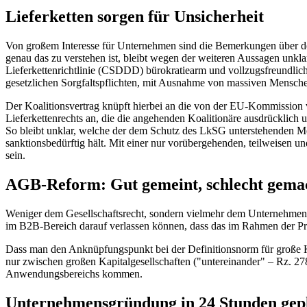
Lieferketten sorgen für Unsicherheit
Von großem Interesse für Unternehmen sind die Bemerkungen über de
genau das zu verstehen ist, bleibt wegen der weiteren Aussagen unkla
Lieferkettenrichtlinie (CSDDD) bürokratiearm und vollzugsfreundlich 
gesetzlichen Sorgfaltspflichten, mit Ausnahme von massiven Mensche
Der Koalitionsvertrag knüpft hierbei an die von der EU-Kommissio
Lieferkettenrechts an, die die angehenden Koalitionäre ausdrücklich un
So bleibt unklar, welche der dem Schutz des LkSG unterstehenden M
sanktionsbedürftig hält. Mit einer nur vorübergehenden, teilweisen 
sein.
AGB-Reform: Gut gemeint, schlecht gema
Weniger dem Gesellschaftsrecht, sondern vielmehr dem Unternehmensre
im B2B-Bereich darauf verlassen können, dass das im Rahmen der Priv
Dass man den Anknüpfungspunkt bei der Definitionsnorm für große K
nur zwischen großen Kapitalgesellschaften ("untereinander" – Rz. 2
Anwendungsbereichs kommen.
Unternehmensgründung in 24 Stunden gep