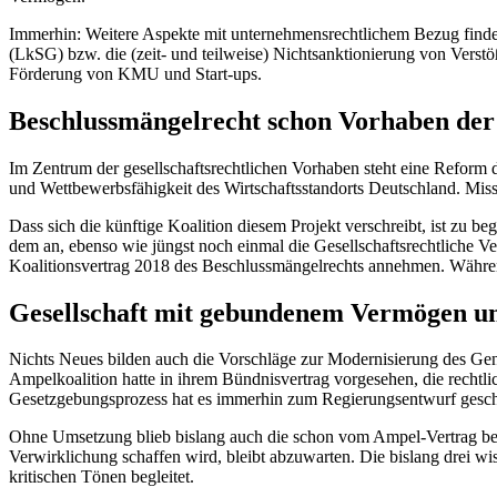
Immerhin: Weitere Aspekte mit unternehmensrechtlichem Bezug finden 
(LkSG) bzw. die (zeit- und teilweise) Nichtsanktionierung von Vers
Förderung von KMU und Start-ups.
Beschlussmängelrecht schon Vorhaben der
Im Zentrum der gesellschaftsrechtlichen Vorhaben steht eine Reform d
und Wettbewerbsfähigkeit des Wirtschaftsstandorts Deutschland. Mi
Dass sich die künftige Koalition diesem Projekt verschreibt, ist zu b
dem an, ebenso wie jüngst noch einmal die Gesellschaftsrechtliche Ve
Koalitionsvertrag 2018 des Beschlussmängelrechts annehmen. Während 
Gesellschaft mit gebundenem Vermögen un
Nichts Neues bilden auch die Vorschläge zur Modernisierung des Gen
Ampelkoalition hatte in ihrem Bündnisvertrag vorgesehen, die rechtl
Gesetzgebungsprozess hat es immerhin zum Regierungsentwurf geschaf
Ohne Umsetzung blieb bislang auch die schon vom Ampel-Vertrag bef
Verwirklichung schaffen wird, bleibt abzuwarten. Die bislang drei wis
kritischen Tönen begleitet.