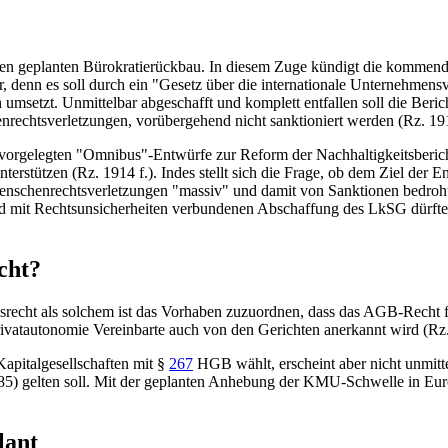
n geplanten Bürokratierückbau. In diesem Zuge kündigt die kommende 
r, denn es soll durch ein "Gesetz über die internationale Unternehmen
umsetzt. Unmittelbar abgeschafft und komplett entfallen soll die Beri
nrechtsverletzungen, vorübergehend nicht sanktioniert werden (Rz. 191
n vorgelegten "Omnibus"-Entwürfe zur Reform der Nachhaltigkeitsber
terstützen (Rz. 1914 f.). Indes stellt sich die Frage, ob dem Ziel der 
enschenrechtsverletzungen "massiv" und damit von Sanktionen bedroht
und mit Rechtsunsicherheiten verbundenen Abschaffung des LkSG dürfte
cht?
cht als solchem ist das Vorhaben zuzuordnen, dass das AGB-Recht für 
atautonomie Vereinbarte auch von den Gerichten anerkannt wird (Rz. 2
apitalgesellschaften mit
§
267
HGB
wählt, erscheint aber nicht unmitt
785) gelten soll. Mit der geplanten Anhebung der KMU-Schwelle in Eur
lant