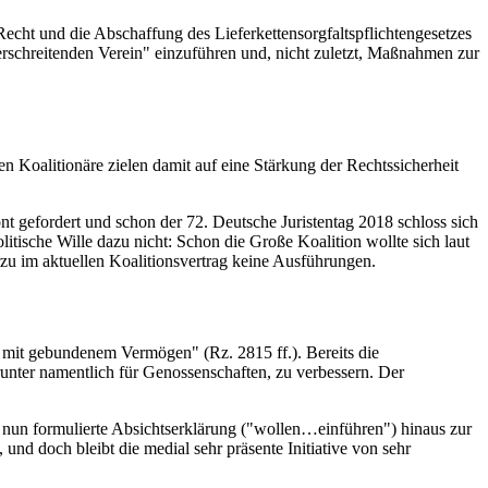
echt und die Abschaffung des Lieferkettensorgfaltspflichtengesetzes
rschreitenden Verein" einzuführen und, nicht zuletzt, Maßnahmen zur
n Koalitionäre zielen damit auf eine Stärkung der Rechtssicherheit
ont gefordert und schon der 72. Deutsche Juristentag 2018 schloss sich
itische Wille dazu nicht: Schon die Große Koalition wollte sich laut
zu im aktuellen Koalitionsvertrag keine Ausführungen.
 mit gebundenem Vermögen" (Rz. 2815 ff.). Bereits die
unter namentlich für Genossenschaften, zu verbessern. Der
nun formulierte Absichtserklärung ("wollen…einführen") hinaus zur
und doch bleibt die medial sehr präsente Initiative von sehr