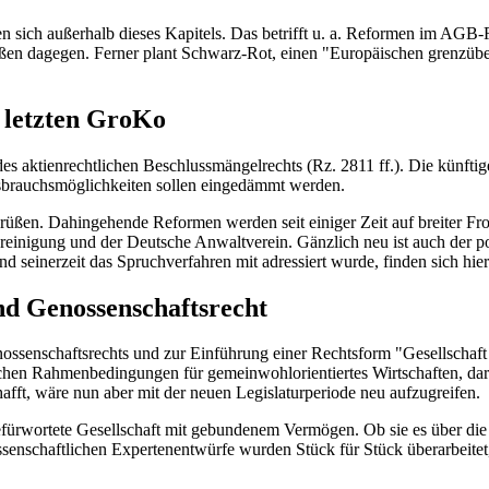
sich außerhalb dieses Kapitels. Das betrifft u. a. Reformen im AGB-R
tößen dagegen. Ferner plant Schwarz-Rot, einen "Europäischen grenzübe
 letzten GroKo
es aktienrechtlichen Beschlussmängelrechts (Rz. 2811 ff.). Die künftige
ssbrauchsmöglichkeiten sollen eingedämmt werden.
egrüßen. Dahingehende Reformen werden seit einiger Zeit auf breiter Fr
reinigung und der Deutsche Anwaltverein. Gänzlich neu ist auch der pol
seinerzeit das Spruchverfahren mit adressiert wurde, finden sich hier
d Genossenschaftsrecht
ossenschaftsrechts und zur Einführung einer Rechtsform "Gesellschaft
ichen Rahmenbedingungen für gemeinwohlorientiertes Wirtschaften, dar
ft, wäre nun aber mit der neuen Legislaturperiode neu aufzugreifen.
ürwortete Gesellschaft mit gebundenem Vermögen. Ob sie es über die 
senschaftlichen Expertenentwürfe wurden Stück für Stück überarbeitet, 