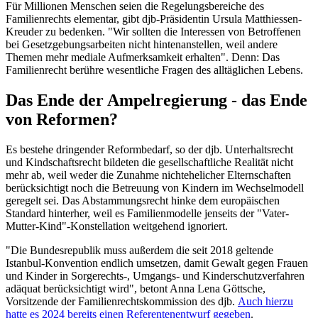
Für Millionen Menschen seien die Regelungsbereiche des
Familienrechts elementar, gibt djb-Präsidentin Ursula Matthiessen-
Kreuder zu bedenken. "Wir sollten die Interessen von Betroffenen
bei Gesetzgebungsarbeiten nicht hintenanstellen, weil andere
Themen mehr mediale Aufmerksamkeit erhalten". Denn: Das
Familienrecht berühre wesentliche Fragen des alltäglichen Lebens.
Das Ende der Ampelregierung - das Ende
von Reformen?
Es bestehe dringender Reformbedarf, so der djb. Unterhaltsrecht
und Kindschaftsrecht bildeten die gesellschaftliche Realität nicht
mehr ab, weil weder die Zunahme nichtehelicher Elternschaften
berücksichtigt noch die Betreuung von Kindern im Wechselmodell
geregelt sei. Das Abstammungsrecht hinke dem europäischen
Standard hinterher, weil es Familienmodelle jenseits der "Vater-
Mutter-Kind"-Konstellation weitgehend ignoriert.
"Die Bundesrepublik muss außerdem die seit 2018 geltende
Istanbul-Konvention endlich umsetzen, damit Gewalt gegen Frauen
und Kinder in Sorgerechts-, Umgangs- und Kinderschutzverfahren
adäquat berücksichtigt wird", betont Anna Lena Göttsche,
Vorsitzende der Familienrechtskommission des djb.
Auch hierzu
hatte es 2024 bereits einen Referentenentwurf gegeben
.