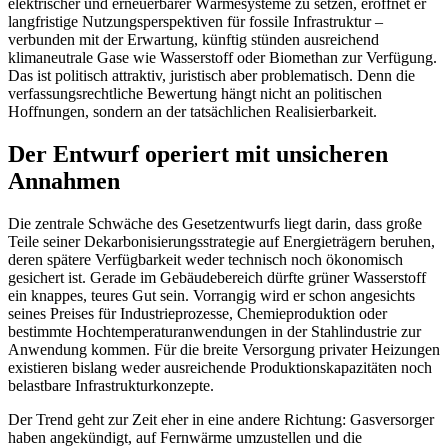
elektrischer und erneuerbarer Wärmesysteme zu setzen, eröffnet er
langfristige Nutzungsperspektiven für fossile Infrastruktur –
verbunden mit der Erwartung, künftig stünden ausreichend
klimaneutrale Gase wie Wasserstoff oder Biomethan zur Verfügung.
Das ist politisch attraktiv, juristisch aber problematisch. Denn die
verfassungsrechtliche Bewertung hängt nicht an politischen
Hoffnungen, sondern an der tatsächlichen Realisierbarkeit.
Der Entwurf operiert mit unsicheren
Annahmen
Die zentrale Schwäche des Gesetzentwurfs liegt darin, dass große
Teile seiner Dekarbonisierungsstrategie auf Energieträgern beruhen,
deren spätere Verfügbarkeit weder technisch noch ökonomisch
gesichert ist. Gerade im Gebäudebereich dürfte grüner Wasserstoff
ein knappes, teures Gut sein. Vorrangig wird er schon angesichts
seines Preises für Industrieprozesse, Chemieproduktion oder
bestimmte Hochtemperaturanwendungen in der Stahlindustrie zur
Anwendung kommen. Für die breite Versorgung privater Heizungen
existieren bislang weder ausreichende Produktionskapazitäten noch
belastbare Infrastrukturkonzepte.
Der Trend geht zur Zeit eher in eine andere Richtung: Gasversorger
haben angekündigt, auf Fernwärme umzustellen und die