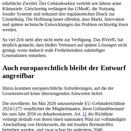
erhebliche Zweifel. Der Gebäudesektor verfehlt seit Jahren seine
Klimaziele. Gleichzeitig verlängert das GModG die Nutzung
fossiler Systeme und reduziert den regulatorischen Druck zur
Umstellung. Die Hoffnung lautet offenbar, dass Markt, Innovation
und spätere technische Entwicklungen das Problem rechtzeitig lösen
werden.
So viel Zeit steht aber nicht mehr zur Verfügung. Das BVerfG hat
deutlich gemacht, dass bloßes Vertrauen auf spätere Lösungen nicht
genügt, wenn dadurch reale Freiheitsrisiken zukünftiger
Generationen entstehen.
Auch europarechtlich bleibt der Entwurf
angreifbar
Hinzu kommen europarechtliche Anforderungen, auf die der
Gesetzentwurf keine überzeugenden Antworten liefert.
Die novellierte, bis Mai 2026 umzusetzende EU-Gebäuderichtlinie
2024/1275 verpflichtet die Mitgliedstaaten, ihren Gebäudebestand
bis zum Jahr 2050 zu dekarbonisieren.
Art.
11
der Richtlinie
verlangt deshalb von ihnen einen nationalen Pfad zur vollständigen
Abschaffung von Heizkesseln, die mit fossilen Brennstoffen
betrieben werden, und zwar schon bis spätestens 2040.