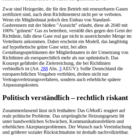
Zwar sind Heizgeräte, die für den Betrieb mit erneuerbaren Gasen
zertifiziert sind, nach dem Richtlinientext nicht per se verboten.
Wenn ein Mitgliedstaat jedoch den Einbau von Standard-
Gasbrennern mit der bloßen "Aussicht" erlaubt, diese ab 2040 mit
100% "grünem" Gas zu betreiben, verstößt dies gegen den Geist der
Richtlinie, falls diese Gase real gar nicht in ausreichender Menge im
Verteilnetz ankommen. Daher erscheint ein Modell, das langfristig
auf hypothetische grüne Gase setzt, bei allen
Gestaltungsspielräumen der Mitgliedstaaten in der Umsetzung von
Richtlinien als europarechtlich mehr als nur optimistisch. Das
Konzept gefährdet die Zielerreichung, die bei Richtlinien
verbindlich ist (
Art.
288
Abs.
3
AEUV
): Sollte Deutschland die
europarechtlichen Vorgaben verfehlen, drohen nicht nur
Vertragsverletzungsverfahren, sondern auch erhebliche spätere
Anpassungskosten.
Politisch verständlich – rechtlich riskant
Zusammenfassend lässt sich festhalten: Das GModG reagiert auf
reale politische Probleme. Das ursprüngliche Heizungsgesetz litt
unter handwerklichen Schwächen, Kommunikationsfehlern und
erheblichen Akzeptanzproblemen. Der Wunsch nach Vereinfachung
und größerer sozialer Rücksichtnahme ist deshalb nachvollziehbar.