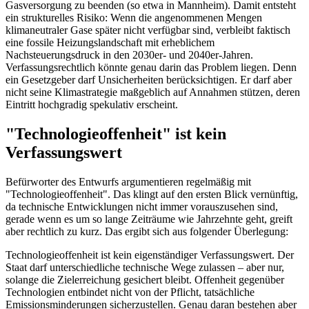
Gasversorgung zu beenden (so etwa in Mannheim). Damit entsteht
ein strukturelles Risiko: Wenn die angenommenen Mengen
klimaneutraler Gase später nicht verfügbar sind, verbleibt faktisch
eine fossile Heizungslandschaft mit erheblichem
Nachsteuerungsdruck in den 2030er- und 2040er-Jahren.
Verfassungsrechtlich könnte genau darin das Problem liegen. Denn
ein Gesetzgeber darf Unsicherheiten berücksichtigen. Er darf aber
nicht seine Klimastrategie maßgeblich auf Annahmen stützen, deren
Eintritt hochgradig spekulativ erscheint.
"Technologieoffenheit" ist kein
Verfassungswert
Befürworter des Entwurfs argumentieren regelmäßig mit
"Technologieoffenheit". Das klingt auf den ersten Blick vernünftig,
da technische Entwicklungen nicht immer vorauszusehen sind,
gerade wenn es um so lange Zeiträume wie Jahrzehnte geht, greift
aber rechtlich zu kurz. Das ergibt sich aus folgender Überlegung:
Technologieoffenheit ist kein eigenständiger Verfassungswert. Der
Staat darf unterschiedliche technische Wege zulassen – aber nur,
solange die Zielerreichung gesichert bleibt. Offenheit gegenüber
Technologien entbindet nicht von der Pflicht, tatsächliche
Emissionsminderungen sicherzustellen. Genau daran bestehen aber