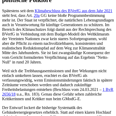
Spätestens seit dem
Klimabeschluss des BVerfG aus dem Jahr 2021
steht fest, dass
Art.
20a
GG
keine bloße Programmbestimmung
mehr ist. Der Staat ist verpflichtet, die natürlichen Lebensgrundlagen
auch in Verantwortung für künftige Generationen zu schützen. Im
Bereich des Klimaschutzes folgt damit aus der Rechtsprechung des
BVerfG in Verbindung mit dem Budget-Modell des Weltklimarats
der Vereinten Nationen zwar kein starres Sofortprogramm, wohl
aber die Pflicht zu einem nachvollziehbaren, konsistenten und
realistischen Reduktionspfad auf dem Weg zur Klimaneutralität
Mitte des Jahrhunderts. Sie ist fast zwangsläufige Konsequenz der
vom Gericht formulierten Verpflichtung auf das Ergebnis "Netto-
Null" in rund 20 Jahren.
Weil sich die Treibhausgasemissionen und ihre Wirkungen nicht
einfach umkehren lassen, erachtet es das BVerfG als
verfassungswidrig, wenn Emissionsminderungen faktisch in spätere
Zeiträume verschoben werden und dadurch zukünftige
Freiheitsbelastungen entstehen (Beschluss vom
24.03.2021 –
1 BvR
2656/18
u.a., Rn. 183). Genau diese Gefahr sehen zahlreiche
Kritikerinnen und Kritiker nun beim GModG-E.
Der Entwurf lockert die bisherige Systematik des
Gebäudeenergiegesetzes erheblich. Statt auf einen klaren Hochlauf