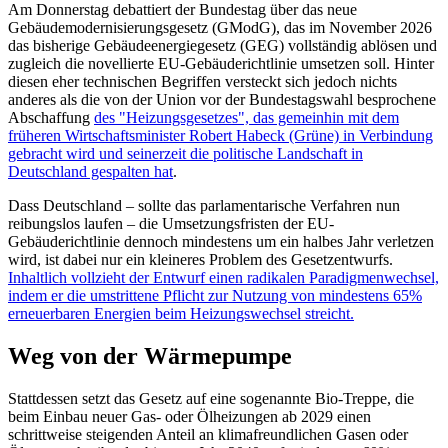
Am Donnerstag debattiert der Bundestag über das neue
Gebäudemodernisierungsgesetz (GModG), das im November 2026
das bisherige Gebäudeenergiegesetz (GEG) vollständig ablösen und
zugleich die novellierte EU-Gebäuderichtlinie umsetzen soll. Hinter
diesen eher technischen Begriffen versteckt sich jedoch nichts
anderes als die von der Union vor der Bundestagswahl besprochene
Abschaffung
des "Heizungsgesetzes", das gemeinhin mit dem
früheren Wirtschaftsminister Robert Habeck (Grüne) in Verbindung
gebracht wird und seinerzeit die politische Landschaft in
Deutschland gespalten hat
.
Dass Deutschland – sollte das parlamentarische Verfahren nun
reibungslos laufen – die Umsetzungsfristen der EU-
Gebäuderichtlinie dennoch mindestens um ein halbes Jahr verletzen
wird, ist dabei nur ein kleineres Problem des Gesetzentwurfs.
Inhaltlich vollzieht der Entwurf einen radikalen Paradigmenwechsel,
indem er die umstrittene Pflicht zur Nutzung von mindestens 65%
erneuerbaren Energien beim Heizungswechsel streicht.
Weg von der Wärmepumpe
Stattdessen setzt das Gesetz auf eine sogenannte Bio-Treppe, die
beim Einbau neuer Gas- oder Ölheizungen ab 2029 einen
schrittweise steigenden Anteil an klimafreundlichen Gasen oder