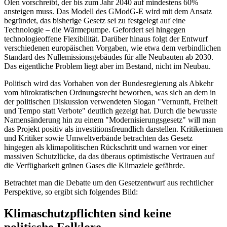
Ölen vorschreibt, der bis zum Jahr 2040 auf mindestens 60%
ansteigen muss. Das Modell des GModG-E wird mit dem Ansatz
begründet, das bisherige Gesetz sei zu festgelegt auf eine
Technologie – die Wärmepumpe. Gefordert sei hingegen
technologieoffene Flexibilität. Darüber hinaus folgt der Entwurf
verschiedenen europäischen Vorgaben, wie etwa dem verbindlichen
Standard des Nullemissionsgebäudes für alle Neubauten ab 2030.
Das eigentliche Problem liegt aber im Bestand, nicht im Neubau.
Politisch wird das Vorhaben von der Bundesregierung als Abkehr
vom bürokratischen Ordnungsrecht beworben, was sich an dem in
der politischen Diskussion verwendeten Slogan "Vernunft, Freiheit
und Tempo statt Verbote" deutlich gezeigt hat. Durch die bewusste
Namensänderung hin zu einem "Modernisierungsgesetz" will man
das Projekt positiv als investitionsfreundlich darstellen. Kritikerinnen
und Kritiker sowie Umweltverbände betrachten das Gesetz
hingegen als klimapolitischen Rückschritt und warnen vor einer
massiven Schutzlücke, da das überaus optimistische Vertrauen auf
die Verfügbarkeit grünen Gases die Klimaziele gefährde.
Betrachtet man die Debatte um den Gesetzentwurf aus rechtlicher
Perspektive, so ergibt sich folgendes Bild:
Klimaschutzpflichten sind keine
politische Folklore