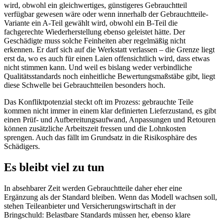
wird, obwohl ein gleichwertiges, günstigeres Gebrauchtteil
verfügbar gewesen wäre oder wenn innerhalb der Gebrauchtteile-
Variante ein A-Teil gewählt wird, obwohl ein B-Teil die
fachgerechte Wiederherstellung ebenso geleistet hätte. Der
Geschädigte muss solche Feinheiten aber regelmäßig nicht
erkennen. Er darf sich auf die Werkstatt verlassen – die Grenze liegt
erst da, wo es auch für einen Laien offensichtlich wird, dass etwas
nicht stimmen kann. Und weil es bislang weder verbindliche
Qualitätsstandards noch einheitliche Bewertungsmaßstäbe gibt, liegt
diese Schwelle bei Gebrauchtteilen besonders hoch.
Das Konfliktpotenzial steckt oft im Prozess: gebrauchte Teile
kommen nicht immer in einem klar definierten Lieferzustand, es gibt
einen Prüf- und Aufbereitungsaufwand, Anpassungen und Retouren
können zusätzliche Arbeitszeit fressen und die Lohnkosten
sprengen. Auch das fällt im Grundsatz in die Risikosphäre des
Schädigers.
Es bleibt viel zu tun
In absehbarer Zeit werden Gebrauchtteile daher eher eine
Ergänzung als der Standard bleiben. Wenn das Modell wachsen soll,
stehen Teileanbieter und Versicherungswirtschaft in der
Bringschuld: Belastbare Standards müssen her, ebenso klare