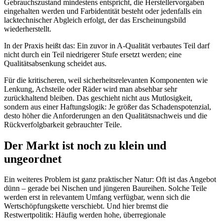
Gebrauchszustand mindestens entspricht, die Herstellervorgaben
eingehalten werden und Farbidentität besteht oder jedenfalls ein
lacktechnischer Abgleich erfolgt, der das Erscheinungsbild
wiederherstellt.
In der Praxis heißt das: Ein zuvor in A-Qualität verbautes Teil darf
nicht durch ein Teil niedrigerer Stufe ersetzt werden; eine
Qualitätsabsenkung scheidet aus.
Für die kritischeren, weil sicherheitsrelevanten Komponenten wie
Lenkung, Achsteile oder Räder wird man absehbar sehr
zurückhaltend bleiben. Das geschieht nicht aus Mutlosigkeit,
sondern aus einer Haftungslogik: Je größer das Schadenspotenzial,
desto höher die Anforderungen an den Qualitätsnachweis und die
Rückverfolgbarkeit gebrauchter Teile.
Der Markt ist noch zu klein und
ungeordnet
Ein weiteres Problem ist ganz praktischer Natur: Oft ist das Angebot
dünn – gerade bei Nischen und jüngeren Baureihen. Solche Teile
werden erst in relevantem Umfang verfügbar, wenn sich die
Wertschöpfungskette verschiebt. Und hier bremst die
Restwertpolitik: Häufig werden hohe, überregionale