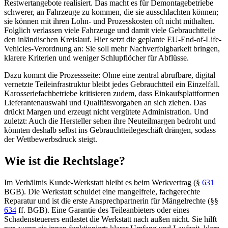
Restwertangebote realisiert. Das macht es für Demontagebetriebe
schwerer, an Fahrzeuge zu kommen, die sie ausschlachten können;
sie können mit ihren Lohn- und Prozesskosten oft nicht mithalten.
Folglich verlassen viele Fahrzeuge und damit viele Gebrauchtteile
den inländischen Kreislauf. Hier setzt die geplante EU-End-of-Life-
Vehicles-Verordnung an: Sie soll mehr Nachverfolgbarkeit bringen,
klarere Kriterien und weniger Schlupflöcher für Abflüsse.
Dazu kommt die Prozessseite: Ohne eine zentral abrufbare, digital
vernetzte Teileinfrastruktur bleibt jedes Gebrauchtteil ein Einzelfall.
Karosseriefachbetriebe kritisieren zudem, dass Einkaufsplattformen
Lieferantenauswahl und Qualitätsvorgaben an sich ziehen. Das
drückt Margen und erzeugt nicht vergütete Administration. Und
zuletzt: Auch die Hersteller sehen ihre Neuteilmargen bedroht und
könnten deshalb selbst ins Gebrauchtteilegeschäft drängen, sodass
der Wettbewerbsdruck steigt.
Wie ist die Rechtslage?
Im Verhältnis Kunde-Werkstatt bleibt es beim Werkvertrag (
§
631
BGB
). Die Werkstatt schuldet eine mangelfreie, fachgerechte
Reparatur und ist die erste Ansprechpartnerin für Mängelrechte (
§§
634
ff. BGB
). Eine Garantie des Teileanbieters oder eines
Schadensteuerers entlastet die Werkstatt nach außen nicht. Sie hilft