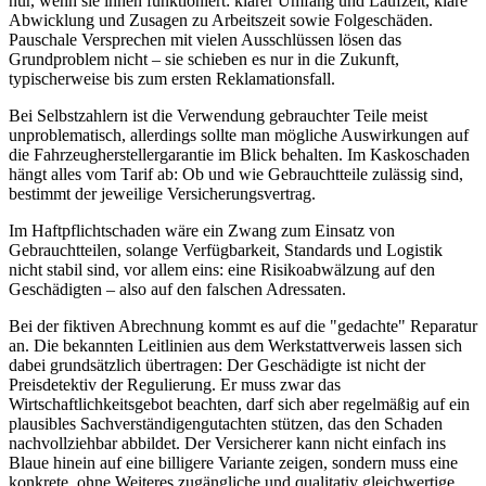
nur, wenn sie innen funktioniert: klarer Umfang und Laufzeit, klare
Abwicklung und Zusagen zu Arbeitszeit sowie Folgeschäden.
Pauschale Versprechen mit vielen Ausschlüssen lösen das
Grundproblem nicht – sie schieben es nur in die Zukunft,
typischerweise bis zum ersten Reklamationsfall.
Bei Selbstzahlern ist die Verwendung gebrauchter Teile meist
unproblematisch, allerdings sollte man mögliche Auswirkungen auf
die Fahrzeugherstellergarantie im Blick behalten. Im Kaskoschaden
hängt alles vom Tarif ab: Ob und wie Gebrauchtteile zulässig sind,
bestimmt der jeweilige Versicherungsvertrag.
Im Haftpflichtschaden wäre ein Zwang zum Einsatz von
Gebrauchtteilen, solange Verfügbarkeit, Standards und Logistik
nicht stabil sind, vor allem eins: eine Risikoabwälzung auf den
Geschädigten – also auf den falschen Adressaten.
Bei der fiktiven Abrechnung kommt es auf die "gedachte" Reparatur
an. Die bekannten Leitlinien aus dem Werkstattverweis lassen sich
dabei grundsätzlich übertragen: Der Geschädigte ist nicht der
Preisdetektiv der Regulierung. Er muss zwar das
Wirtschaftlichkeitsgebot beachten, darf sich aber regelmäßig auf ein
plausibles Sachverständigengutachten stützen, das den Schaden
nachvollziehbar abbildet. Der Versicherer kann nicht einfach ins
Blaue hinein auf eine billigere Variante zeigen, sondern muss eine
konkrete, ohne Weiteres zugängliche und qualitativ gleichwertige