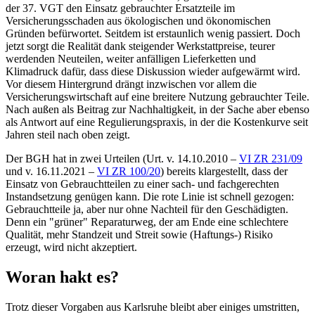
der 37. VGT den Einsatz gebrauchter Ersatzteile im
Versicherungsschaden aus ökologischen und ökonomischen
Gründen befürwortet. Seitdem ist erstaunlich wenig passiert. Doch
jetzt sorgt die Realität dank steigender Werkstattpreise, teurer
werdenden Neuteilen, weiter anfälligen Lieferketten und
Klimadruck dafür, dass diese Diskussion wieder aufgewärmt wird.
Vor diesem Hintergrund drängt inzwischen vor allem die
Versicherungswirtschaft auf eine breitere Nutzung gebrauchter Teile.
Nach außen als Beitrag zur Nachhaltigkeit, in der Sache aber ebenso
als Antwort auf eine Regulierungspraxis, in der die Kostenkurve seit
Jahren steil nach oben zeigt.
Der
BGH
hat in zwei Urteilen (Urt. v. 14.10.2010 –
VI ZR 231/09
und v. 16.11.2021 –
VI ZR 100/20
) bereits klargestellt, dass der
Einsatz von Gebrauchtteilen zu einer sach- und fachgerechten
Instandsetzung genügen kann. Die rote Linie ist schnell gezogen:
Gebrauchtteile ja, aber nur ohne Nachteil für den Geschädigten.
Denn ein "grüner" Reparaturweg, der am Ende eine schlechtere
Qualität, mehr Standzeit und Streit sowie (Haftungs-) Risiko
erzeugt, wird nicht akzeptiert.
Woran hakt es?
Trotz dieser Vorgaben aus Karlsruhe bleibt aber einiges umstritten,