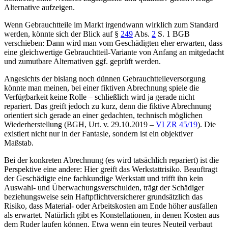
Alternative aufzeigen.
Wenn Gebrauchtteile im Markt irgendwann wirklich zum Standard
werden, könnte sich der Blick auf
§
249
Abs.
2
S. 1 BGB
verschieben: Dann wird man vom Geschädigten eher erwarten, dass
eine gleichwertige Gebrauchtteil-Variante von Anfang an mitgedacht
und zumutbare Alternativen ggf. geprüft werden.
Angesichts der bislang noch dünnen Gebrauchtteileversorgung
könnte man meinen, bei einer fiktiven Abrechnung spiele die
Verfügbarkeit keine Rolle – schließlich wird ja gerade nicht
repariert. Das greift jedoch zu kurz, denn die fiktive Abrechnung
orientiert sich gerade an einer gedachten, technisch möglichen
Wiederherstellung (
BGH, Urt. v. 29.10.2019 –
VI ZR 45/19
). Die
existiert nicht nur in der Fantasie, sondern ist ein objektiver
Maßstab.
Bei der konkreten Abrechnung (es wird tatsächlich repariert) ist die
Perspektive eine andere: Hier greift das Werkstattrisiko. Beauftragt
der Geschädigte eine fachkundige Werkstatt und trifft ihn kein
Auswahl- und Überwachungsverschulden, trägt der Schädiger
beziehungsweise sein Haftpflichtversicherer grundsätzlich das
Risiko, dass Material- oder Arbeitskosten am Ende höher ausfallen
als erwartet. Natürlich gibt es Konstellationen, in denen Kosten aus
dem Ruder laufen können. Etwa wenn ein teures Neuteil verbaut