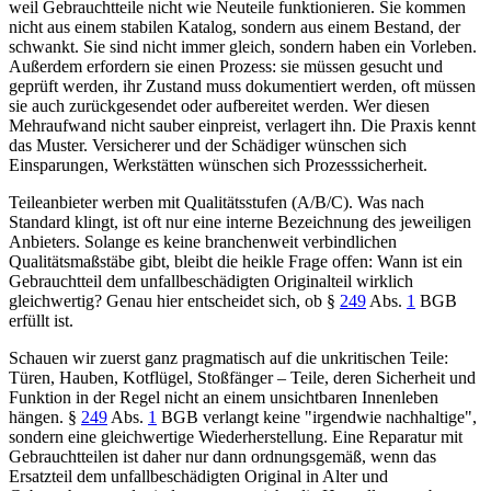
weil Gebrauchtteile nicht wie Neuteile funktionieren. Sie kommen
nicht aus einem stabilen Katalog, sondern aus einem Bestand, der
schwankt. Sie sind nicht immer gleich, sondern haben ein Vorleben.
Außerdem erfordern sie einen Prozess: sie müssen gesucht und
geprüft werden, ihr Zustand muss dokumentiert werden, oft müssen
sie auch zurückgesendet oder aufbereitet werden. Wer diesen
Mehraufwand nicht sauber einpreist, verlagert ihn. Die Praxis kennt
das Muster. Versicherer und der Schädiger wünschen sich
Einsparungen, Werkstätten wünschen sich Prozesssicherheit.
Teileanbieter werben mit Qualitätsstufen (A/B/C). Was nach
Standard klingt, ist oft nur eine interne Bezeichnung des jeweiligen
Anbieters. Solange es keine branchenweit verbindlichen
Qualitätsmaßstäbe gibt, bleibt die heikle Frage offen: Wann ist ein
Gebrauchtteil dem unfallbeschädigten Originalteil wirklich
gleichwertig? Genau hier entscheidet sich, ob
§
249
Abs.
1
BGB
erfüllt ist.
Schauen wir zuerst ganz pragmatisch auf die unkritischen Teile:
Türen, Hauben, Kotflügel, Stoßfänger – Teile, deren Sicherheit und
Funktion in der Regel nicht an einem unsichtbaren Innenleben
hängen.
§
249
Abs.
1
BGB
verlangt keine "irgendwie nachhaltige",
sondern eine gleichwertige Wiederherstellung. Eine Reparatur mit
Gebrauchtteilen ist daher nur dann ordnungsgemäß, wenn das
Ersatzteil dem unfallbeschädigten Original in Alter und