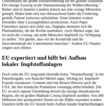
Generationen die größte Herausforderung für die globale Solidarität.
Der einzige Ausweg ist die Immunisierung der Weltbevölkerung."
Bisher sind in ärmeren Ländern jedoch nur sehr wenige Menschen
geimpft. Biden hatte sich nun überraschend hinter die Forderung
gestellt, Patente zeitweise aufzuheben. Dann könnten weitere
Hersteller ohne Lizenzgebühren produzieren. Auch Papst
Franziskus sprach sich dafür aus. Dagegen stemmen sich die
Pharmafirmen, die die Rechte innehaben. Auch Merkel sagte, das
sei nicht die Lösung, um mehr Menschen Impfstoff zur Verfügung
zu stellen. "Ich glaube, dass wir die Kreativität und die
Innovationskraft der Unternehmen brauchen." Andere EU-Staaten
zeigten sich offener.
EU exportiert und hilft bei Aufbau
lokaler Impfstoffanlagen
Doch sieht die EU insgesamt ebenfalls keine "Wunderlösung" in der
Patentfreigabe, wie Ratschef Michel sagte. Wichtig sei, Impfstoff-
Exporte zuzulassen. Gemeint sind mit diesem Hinweis auch die
USA, die ihre heimische Produktion vorrangig selbst behalten. Die
EU ist nach eigener Darstellung derzeit die einzige demokratische
Region, die im großen Maßstab Corona-Impfstoff ausführt. Von 400
Millionen hier produzierten Dosen sei die Hälfte exportiert worden.
Daneben helfe die EU bereits beim Aufbau lokaler Impfstoffanlagen