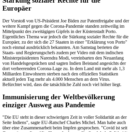
Stärkung sozialer Rechte für die
Europäer
Der Vorstoß von US-Präsident Joe Biden zur Patentfreigabe und der
weitere Kampf gegen die Corona-Pandemie standen zeitweilig im
Mittelpunkt des zweitägigen Gipfels in der Küstenstadt Porto.
Eigentliches Thema war jedoch die Stärkung sozialer Rechte für die
Europäer, zu der sich die 27 Staaten in einer "Erklärung von Porto"
noch einmal ausdrücklich bekannten. Am Samstag berieten die
Staats- und Regierungschefs zudem per Video mit dem indischen
Ministerpräsidenten Narendra Modi, vereinbarten den Neuanfang
von Handelsgesprächen und sagten Indien Beistand angesichts der
dort verheerenden Corona-Lage zu. In dem Land mit mehr als 1,3
Milliarden Einwohnern sterben nach den offiziellen Statistiken
aktuell jeden Tag mehr als 4.000 Menschen an dem Virus.
Befürchtet wird, dass die tatsächliche Zahl noch viel höher liegt.
Immunisierung der Weltbevölkerung
einziger Ausweg aus Pandemie
"Die EU steht in dieser schwierigen Zeit in voller Solidarität an der
Seite Indiens", sagte EU-Ratschef Charles Michel. Man habe auch
über eine Zusammenarbeit beim Impfen gesprochen. "Covid ist seit