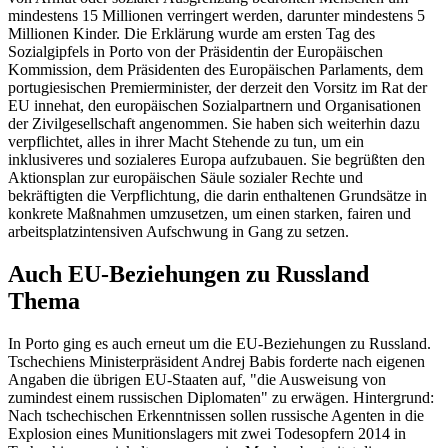
mindestens 15 Millionen verringert werden, darunter mindestens 5
Millionen Kinder. Die Erklärung wurde am ersten Tag des
Sozialgipfels in Porto von der Präsidentin der Europäischen
Kommission, dem Präsidenten des Europäischen Parlaments, dem
portugiesischen Premierminister, der derzeit den Vorsitz im Rat der
EU innehat, den europäischen Sozialpartnern und Organisationen
der Zivilgesellschaft angenommen. Sie haben sich weiterhin dazu
verpflichtet, alles in ihrer Macht Stehende zu tun, um ein
inklusiveres und sozialeres Europa aufzubauen. Sie begrüßten den
Aktionsplan zur europäischen Säule sozialer Rechte und
bekräftigten die Verpflichtung, die darin enthaltenen Grundsätze in
konkrete Maßnahmen umzusetzen, um einen starken, fairen und
arbeitsplatzintensiven Aufschwung in Gang zu setzen.
Auch EU-Beziehungen zu Russland
Thema
In Porto ging es auch erneut um die EU-Beziehungen zu Russland.
Tschechiens Ministerpräsident Andrej Babis forderte nach eigenen
Angaben die übrigen EU-Staaten auf, "die Ausweisung von
zumindest einem russischen Diplomaten" zu erwägen. Hintergrund:
Nach tschechischen Erkenntnissen sollen russische Agenten in die
Explosion eines Munitionslagers mit zwei Todesopfern 2014 in