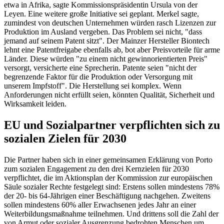
etwa in Afrika, sagte Kommissionspräsidentin Ursula von der
Leyen. Eine weitere große Initiative sei geplant. Merkel sagte,
zumindest von deutschen Unternehmen würden rasch Lizenzen zur
Produktion im Ausland vergeben. Das Problem sei nicht, "dass
jemand auf seinem Patent sitzt". Der Mainzer Hersteller Biontech
lehnt eine Patentfreigabe ebenfalls ab, bot aber Preisvorteile für arme
Länder. Diese würden "zu einem nicht gewinnorientierten Preis"
versorgt, versicherte eine Sprecherin. Patente seien "nicht der
begrenzende Faktor für die Produktion oder Versorgung mit
unserem Impfstoff". Die Herstellung sei komplex. Wenn
Anforderungen nicht erfüllt seien, könnten Qualität, Sicherheit und
Wirksamkeit leiden.
EU und Sozialpartner verpflichten sich zu
sozialen Zielen für 2030
Die Partner haben sich in einer gemeinsamen Erklärung von Porto
zum sozialen Engagement zu den drei Kernzielen für 2030
verpflichtet, die im Aktionsplan der Kommission zur europäischen
Säule sozialer Rechte festgelegt sind: Erstens sollen mindestens 78%
der 20- bis 64-Jährigen einer Beschäftigung nachgehen. Zweitens
sollen mindestens 60% aller Erwachsenen jedes Jahr an einer
Weiterbildungsmaßnahme teilnehmen. Und drittens soll die Zahl der
von Armut oder sozialer Ausgrenzung bedrohten Menschen um