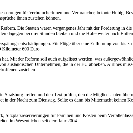
serungen für Verbraucherinnen und Verbraucher, betonte Hubig. Beson
Ansprüche ihnen zustehen können.
e Reform. Die Staaten waren vergangenes Jahr mit der Forderung in die
en dagegen bei drei Stunden bleiben und die Höhe weiter nach Entfern
spätungsentschädigungen: Für Flüge über eine Entfernung von bis zu 
0 Kilometer 600 Euro.
en hat. Mit der Reform soll auch aufgelistet werden, was außergewöhnlic
 von ausländischen Unternehmen, die in der EU abheben. Airlines mü
troffenen zustehen.
Straßburg treffen und den Text prüfen, den die Mitgliedstaaten übermit
 endet in der Nacht zum Dienstag. Sollte es dann bis Mitternacht kein
 Sitzplatzreservierungen für Familien und Kosten beim Verfallenlasse
elten im Wesentlichen seit dem Jahr 2004.