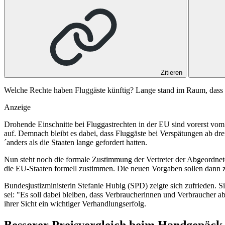
Zitieren
Welche Rechte haben Fluggäste künftig? Lange stand im Raum, dass es
Anzeige
Drohende Einschnitte bei Fluggastrechten in der EU sind vorerst v
auf. Demnach bleibt es dabei, dass Fluggäste bei Verspätungen ab 
´anders als die Staaten lange gefordert hatten.
Nun steht noch die formale Zustimmung der Vertreter der Abgeordnet
die EU-Staaten formell zustimmen. Die neuen Vorgaben sollen dann 
Bundesjustizministerin Stefanie Hubig (SPD) zeigte sich zufrieden. S
sei: "Es soll dabei bleiben, dass Verbraucherinnen und Verbraucher 
ihrer Sicht ein wichtiger Verhandlungserfolg.
Besserer Preisvergleich beim Handgepäck