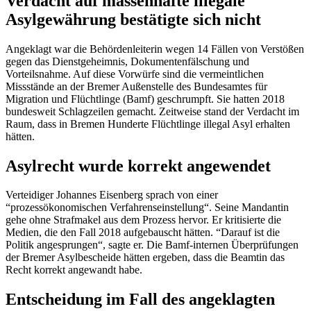
Verdacht auf massenhafte illegale
Asylgewährung bestätigte sich nicht
Angeklagt war die Behördenleiterin wegen 14 Fällen von Verstößen
gegen das Dienstgeheimnis, Dokumentenfälschung und
Vorteilsnahme. Auf diese Vorwürfe sind die vermeintlichen
Missstände an der Bremer Außenstelle des Bundesamtes für
Migration und Flüchtlinge (Bamf) geschrumpft. Sie hatten 2018
bundesweit Schlagzeilen gemacht. Zeitweise stand der Verdacht im
Raum, dass in Bremen Hunderte Flüchtlinge illegal Asyl erhalten
hätten.
Asylrecht wurde korrekt angewendet
Verteidiger Johannes Eisenberg sprach von einer
“prozessökonomischen Verfahrenseinstellung“. Seine Mandantin
gehe ohne Strafmakel aus dem Prozess hervor. Er kritisierte die
Medien, die den Fall 2018 aufgebauscht hätten. “Darauf ist die
Politik angesprungen“, sagte er. Die Bamf-internen Überprüfungen
der Bremer Asylbescheide hätten ergeben, dass die Beamtin das
Recht korrekt angewandt habe.
Entscheidung im Fall des angeklagten