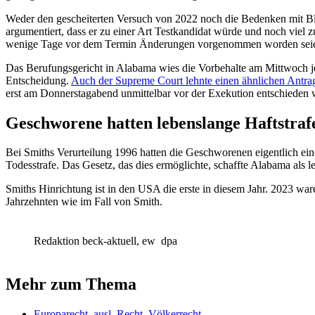
Weder den gescheiterten Versuch von 2022 noch die Bedenken mit Bli
argumentiert, dass er zu einer Art Testkandidat würde und noch viel 
wenige Tage vor dem Termin Änderungen vorgenommen worden seien. Di
Das Berufungsgericht in Alabama wies die Vorbehalte am Mittwoch je
Entscheidung.
Auch der Supreme Court lehnte einen ähnlichen Antra
erst am Donnerstagabend unmittelbar vor der Exekution entschieden 
Geschworene hatten lebenslange Haftstraf
Bei Smiths Verurteilung 1996 hatten die Geschworenen eigentlich eine
Todesstrafe. Das Gesetz, das dies ermöglichte, schaffte Alabama als 
Smiths Hinrichtung ist in den USA die erste in diesem Jahr. 2023 ware
Jahrzehnten wie im Fall von Smith.
Redaktion beck-aktuell, ew
dpa
Mehr zum Thema
Europarecht, ausl. Recht, Völkerrecht