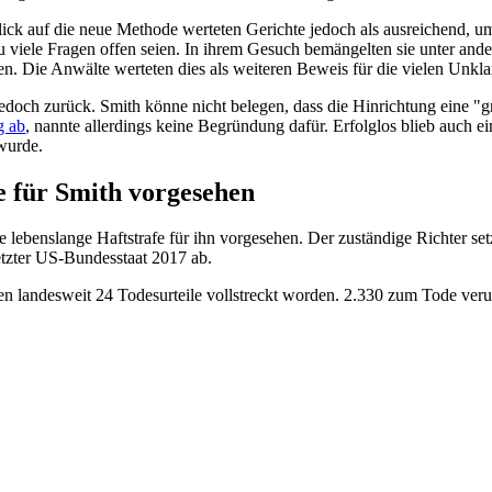
ck auf die neue Methode werteten Gerichte jedoch als ausreichend, um
zu viele Fragen offen seien. In ihrem Gesuch bemängelten sie unter an
e Anwälte werteten dies als weiteren Beweis für die vielen Unklarhe
doch zurück. Smith könne nicht belegen, dass die Hinrichtung eine "gr
g ab
, nannte allerdings keine Begründung dafür. Erfolglos blieb auch ei
wurde.
e für Smith vorgesehen
 lebenslange Haftstrafe für ihn vorgesehen. Der zuständige Richter se
letzter US-Bundesstaat 2017 ab.
n landesweit 24 Todesurteile vollstreckt worden. 2.330 zum Tode verurte