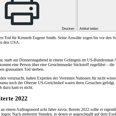
Drucken
Artikel teilen
n Tod für Kenneth Eugene Smith. Seine Anwälte zogen bis vor den Su
t in den USA.
war, starb am Donnerstagabend in einem Gefängnis im US-Bundesstaat
bekommt eine Person über eine Gesichtsmaske Stickstoff zugeführt – di
inen grausamen Tod sterben.
den verursacht, halten Experten der Vereinten Nationen für nicht wiss
abama noch der Oberste US-Gerichtshof waren ihren Gesuchen gefolgt.
h dazu kam es nicht.
iterte 2022
n einem Auftragsmord acht Jahre zuvor. Bereits 2022 sollte er eigentl
u legen: Nach mehreren Stunden, in denen er angeschnallt auf dem Exeku