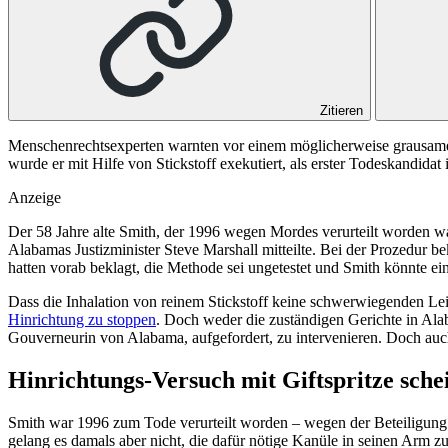
Zitieren
Menschenrechtsexperten warnten vor einem möglicherweise grausame
wurde er mit Hilfe von Stickstoff exekutiert, als erster Todeskandida
Anzeige
Der 58 Jahre alte Smith, der 1996 wegen Mordes verurteilt worden 
Alabamas Justizminister Steve Marshall mitteilte. Bei der Prozedur 
hatten vorab beklagt, die Methode sei ungetestet und Smith könnte e
Dass die Inhalation von reinem Stickstoff keine schwerwiegenden Lei
Hinrichtung zu stoppen
. Doch weder die zuständigen Gerichte in Al
Gouverneurin von Alabama, aufgefordert, zu intervenieren. Doch auc
Hinrichtungs-Versuch mit Giftspritze sche
Smith war 1996 zum Tode verurteilt worden – wegen der Beteiligung a
gelang es damals aber nicht, die dafür nötige Kanüle in seinen Arm z