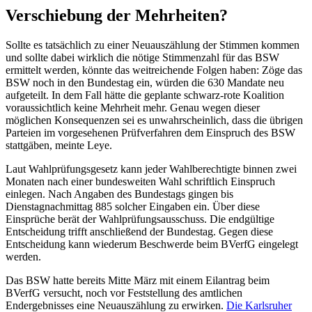
Verschiebung der Mehrheiten?
Sollte es tatsächlich zu einer Neuauszählung der Stimmen kommen
und sollte dabei wirklich die nötige Stimmenzahl für das BSW
ermittelt werden, könnte das weitreichende Folgen haben: Zöge das
BSW noch in den Bundestag ein, würden die 630 Mandate neu
aufgeteilt. In dem Fall hätte die geplante schwarz-rote Koalition
voraussichtlich keine Mehrheit mehr. Genau wegen dieser
möglichen Konsequenzen sei es unwahrscheinlich, dass die übrigen
Parteien im vorgesehenen Prüfverfahren dem Einspruch des BSW
stattgäben, meinte Leye.
Laut Wahlprüfungsgesetz kann jeder Wahlberechtigte binnen zwei
Monaten nach einer bundesweiten Wahl schriftlich Einspruch
einlegen. Nach Angaben des Bundestags gingen bis
Dienstagnachmittag 885 solcher Eingaben ein. Über diese
Einsprüche berät der Wahlprüfungsausschuss. Die endgültige
Entscheidung trifft anschließend der Bundestag. Gegen diese
Entscheidung kann wiederum Beschwerde beim BVerfG eingelegt
werden.
Das BSW hatte bereits Mitte März mit einem Eilantrag beim
BVerfG versucht, noch vor Feststellung des amtlichen
Endergebnisses eine Neuauszählung zu erwirken.
Die Karlsruher