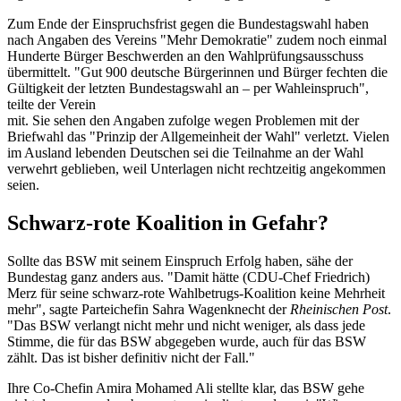
Zum Ende der Einspruchsfrist gegen die Bundestagswahl haben
nach Angaben des Vereins "Mehr Demokratie" zudem noch einmal
Hunderte Bürger Beschwerden an den Wahlprüfungsausschuss
übermittelt. "Gut 900 deutsche Bürgerinnen und Bürger fechten die
Gültigkeit der letzten Bundestagswahl an – per Wahleinspruch",
teilte der Verein
mit. Sie sehen den Angaben zufolge wegen Problemen mit der
Briefwahl das "Prinzip der Allgemeinheit der Wahl" verletzt. Vielen
im Ausland lebenden Deutschen sei die Teilnahme an der Wahl
verwehrt geblieben, weil Unterlagen nicht rechtzeitig angekommen
seien.
Schwarz-rote Koalition in Gefahr?
Sollte das BSW mit seinem Einspruch Erfolg haben, sähe der
Bundestag ganz anders aus. "Damit hätte (CDU-Chef Friedrich)
Merz für seine schwarz-rote Wahlbetrugs-Koalition keine Mehrheit
mehr", sagte Parteichefin Sahra Wagenknecht der
Rheinischen Post
.
"Das BSW verlangt nicht mehr und nicht weniger, als dass jede
Stimme, die für das BSW abgegeben wurde, auch für das BSW
zählt. Das ist bisher definitiv nicht der Fall."
Ihre Co-Chefin Amira Mohamed Ali stellte klar, das BSW gehe