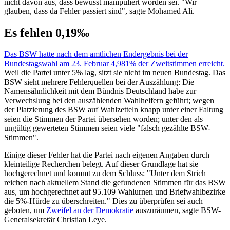
nicht davon aus, dass bewusst manipuliert worden sei. "Wir
glauben, dass da Fehler passiert sind", sagte Mohamed Ali.
Es fehlen 0,19‰
Das BSW hatte nach dem amtlichen Endergebnis bei der
Bundestagswahl am 23. Februar 4,981% der Zweitstimmen erreicht.
Weil die Partei unter 5% lag, sitzt sie nicht im neuen Bundestag. Das
BSW sieht mehrere Fehlerquellen bei der Auszählung: Die
Namensähnlichkeit mit dem Bündnis Deutschland habe zur
Verwechslung bei den auszählenden Wahlhelfern geführt; wegen
der Platzierung des BSW auf Wahlzetteln knapp unter einer Faltung
seien die Stimmen der Partei übersehen worden; unter den als
ungültig gewerteten Stimmen seien viele "falsch gezählte BSW-
Stimmen".
Einige dieser Fehler hat die Partei nach eigenen Angaben durch
kleinteilige Recherchen belegt. Auf dieser Grundlage hat sie
hochgerechnet und kommt zu dem Schluss: "Unter dem Strich
reichen nach aktuellem Stand die gefundenen Stimmen für das BSW
aus, um hochgerechnet auf 95.109 Wahlurnen und Briefwahlbezirke
die 5%-Hürde zu überschreiten." Dies zu überprüfen sei auch
geboten, um
Zweifel an der Demokratie
auszuräumen, sagte BSW-
Generalsekretär Christian Leye.