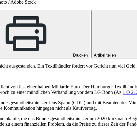
oto / Adobe Stock
Drucken
Artikel teilen
nicht ausgestanden. Ein Textilhändler fordert vor Gericht nun viel Gel
icht von fast einer halben Milliarde Euro. Der Hamburger Textilhändl
ttwoch zu einer mündlichen Verhandlung vor dem
LG Bonn
(Az.
1 O 21
undesgesundheitsminister Jens Spahn (CDU) und mit Beamten des Minist
ie Kommunikation hingegen nicht als Kaufvertrag.
askeneinkäufe, die das Bundesgesundheitsministerium 2020 kurz nach B
e zu einem finanziellen Problem, da die Preise zu dieser Zeit der Pa