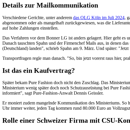
Details zur Mailkommunikation
Verschiedene Gerichte, unter anderem
das OLG Köln im Juli 2024
, 
abgenommen oder als mangelhaft zurückgewiesen, was die Lieferanten 
auf hohe Zahlungen einstellen.
Das Verfahren vor dem Bonner LG ist anders gelagert. Hier geht es u
Danach tauschten Spahn und der Firmenchef Mails aus, in denen das Ge
(Deutschland) landen", schrieb Spahn am 9. März. Und später: "Jetzt wi
Transportfragen regle man danach. "So, bin jetzt vorerst raus hier, p
Ist das ein Kaufvertrag?
Später bekam Pure Fashion doch nicht den Zuschlag. Das Ministerium 
Ministerium wenig später doch noch Schutzausrüstung bei Pure Fashi
informiert", sagt Pure-Fashion-Anwalt Dennis Geissler.
Er moniert zudem mangelnde Kommunikation des Ministeriums. So hab
Uhr immer weiter, jeden Tag kommen rund 80.000 Euro an Vollzugszin
Rolle einer Schweizer Firma mit CSU-Kon