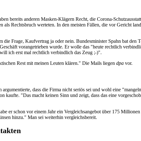
gaben bereits anderen Masken-Klägern Recht, die Corona-Schutzausstat
als Rechtsbruch werteten. In den meisten Fällen, die vor Gericht lande
m die Frage, Kaufvertrag ja oder nein. Bundesminister Spahn bat den 
schäft vorangetrieben wurde. Er wolle das "heute rechtlich verbindlic
ll ich erst mal rechtlich verbindlich das Zeug ;-)".
raktischen Rest mit meinen Leuten klären." Die Mails liegen
dpa
vor.
argumentierte, dass die Firma nicht seriös sei und wohl eine "mangeln
on kaufte. "Das macht keinen Sinn und zeigt, dass das eine vorgescho
e er schon vor einem Jahr ein Vergleichsangebot über 175 Millionen E
sen hinzu." Man sei weiterhin vergleichsbereit.
takten