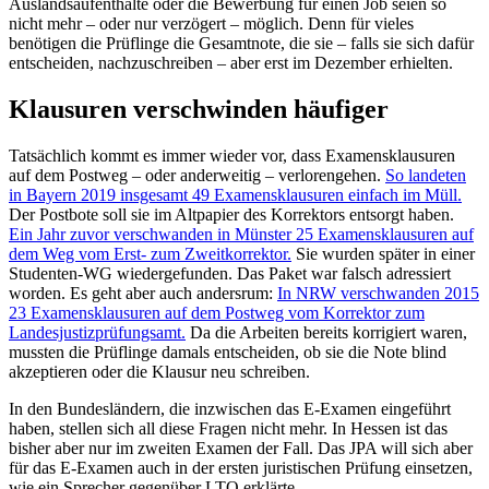
Auslandsaufenthalte oder die Bewerbung für einen Job seien so
nicht mehr – oder nur verzögert – möglich. Denn für vieles
benötigen die Prüflinge die Gesamtnote, die sie – falls sie sich dafür
entscheiden, nachzuschreiben – aber erst im Dezember erhielten.
Klausuren verschwinden häufiger
Tatsächlich kommt es immer wieder vor, dass Examensklausuren
auf dem Postweg – oder anderweitig – verlorengehen.
So landeten
in Bayern 2019 insgesamt 49 Examensklausuren einfach im Müll.
Der Postbote soll sie im Altpapier des Korrektors entsorgt haben.
Ein Jahr zuvor verschwanden in Münster 25 Examensklausuren auf
dem Weg vom Erst- zum Zweitkorrektor.
Sie wurden später in einer
Studenten-WG wiedergefunden. Das Paket war falsch adressiert
worden. Es geht aber auch andersrum:
In NRW verschwanden 2015
23 Examensklausuren auf dem Postweg vom Korrektor zum
Landesjustizprüfungsamt.
Da die Arbeiten bereits korrigiert waren,
mussten die Prüflinge damals entscheiden, ob sie die Note blind
akzeptieren oder die Klausur neu schreiben.
In den Bundesländern, die inzwischen das E-Examen eingeführt
haben, stellen sich all diese Fragen nicht mehr. In Hessen ist das
bisher aber nur im zweiten Examen der Fall. Das JPA will sich aber
für das E-Examen auch in der ersten juristischen Prüfung einsetzen,
wie ein Sprecher gegenüber LTO erklärte.