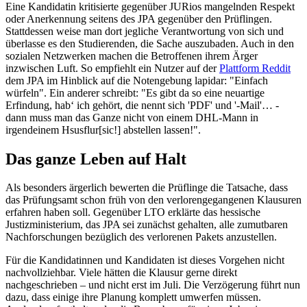
Eine Kandidatin kritisierte gegenüber JURios mangelnden Respekt
oder Anerkennung seitens des JPA gegenüber den Prüflingen.
Stattdessen weise man dort jegliche Verantwortung von sich und
überlasse es den Studierenden, die Sache auszubaden. Auch in den
sozialen Netzwerken machen die Betroffenen ihrem Ärger
inzwischen Luft. So empfiehlt ein Nutzer auf der
Plattform Reddit
dem JPA im Hinblick auf die Notengebung lapidar: "Einfach
würfeln". Ein anderer schreibt: "Es gibt da so eine neuartige
Erfindung, hab‘ ich gehört, die nennt sich 'PDF' und '-Mail'… -
dann muss man das Ganze nicht von einem DHL-Mann in
irgendeinem Hsusflur[sic!] abstellen lassen!".
Das ganze Leben auf Halt
Als besonders ärgerlich bewerten die Prüflinge die Tatsache, dass
das Prüfungsamt schon früh von den verlorengegangenen Klausuren
erfahren haben soll. Gegenüber LTO erklärte das hessische
Justizministerium, das JPA sei zunächst gehalten, alle zumutbaren
Nachforschungen bezüglich des verlorenen Pakets anzustellen.
Für die Kandidatinnen und Kandidaten ist dieses Vorgehen nicht
nachvollziehbar. Viele hätten die Klausur gerne direkt
nachgeschrieben – und nicht erst im Juli. Die Verzögerung führt nun
dazu, dass einige ihre Planung komplett umwerfen müssen.