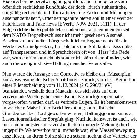
Eigenrecherche bereitwillig aufgegriffen, auch und gerade vom
öffentlich-rechtlichen Rundfunk, der doch „durch authentische,
sorgfältig recherchierte Informationen, die Fakten und Meinungen
auseinanderhalten“, Orientierungshilfe bieten soll in einer Welt der
Filterblasen und Fake news (BVerfG NJW 2021, 3111). In der
Folge erlebte die Republik Massendemonstrationen in einem seit
dem NATO-Doppelbeschluss nicht mehr gesehenen Ausmaß,
Ausdruck eines breiten bürgerschaftlichen Engagements für die
Werte des Grundgesetzes, für Toleranz und Solidarität. Dass dabei
auf Transparenten und in Sprechchören oft von „Hass“ die Rede
war, wurde offenbar nicht als sonderlich störend empfunden, wie
auch die wenig inklusive Haltung mancher Veranstalter.
Nun wurde die Aussage von Correctiv, es bleibe ein „Masterplan“
zur Ausweisung deutscher Staatsbürger zurück, vom LG Berlin II in
einer Eilentscheidung vom 11.12.​2024 (2 O 296/24 eV)
beanstandet, weshalb dem Magazin, das sich stets auf eine
verzerrende Wiedergabe seines Berichts zurückgezogen hatte,
vorgeworfen werden darf, es verbreite Lügen. Es ist bemerkenswert,
in welchem Maße in der Berichterstattung journalistische
Grundsätze über Bord geworfen wurden, Haltungsjournalismus zu
Lasten journalistischer Sorgfalt ging. Nachdenkenswert ist auch, wie
hier eine mindestens missverständlich formulierte Meldung durch
ungeprüfte Weiterverbreitung imstande war, eine Massenbewegung
auszulösen, an deren Spitze sich zu setzen hochrangige Vertreter der