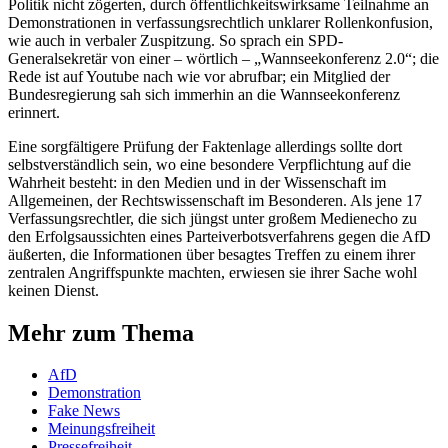
Politik nicht zögerten, durch öffentlichkeitswirksame Teilnahme an
Demonstrationen in verfassungsrechtlich unklarer Rollenkonfusion,
wie auch in verbaler Zuspitzung. So sprach ein SPD-
Generalsekretär von einer – wörtlich – „Wannseekonferenz 2.0“; die
Rede ist auf Youtube nach wie vor abrufbar; ein Mitglied der
Bundesregierung sah sich immerhin an die Wannseekonferenz
erinnert.
Eine sorgfältigere Prüfung der Faktenlage allerdings sollte dort
selbstverständlich sein, wo eine besondere Verpflichtung auf die
Wahrheit besteht: in den Medien und in der Wissenschaft im
Allgemeinen, der Rechtswissenschaft im Besonderen. Als jene 17
Verfassungsrechtler, die sich jüngst unter großem Medienecho zu
den Erfolgsaussichten eines Parteiverbotsverfahrens gegen die AfD
äußerten, die Informationen über besagtes Treffen zu einem ihrer
zentralen Angriffspunkte machten, erwiesen sie ihrer Sache wohl
keinen Dienst.
Mehr zum Thema
AfD
Demonstration
Fake News
Meinungsfreiheit
Pressefreiheit