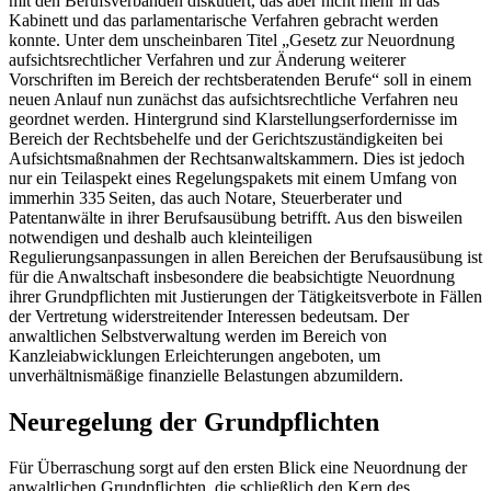
mit den Berufsverbänden diskutiert, das aber nicht mehr in das
Kabinett und das parlamentarische Verfahren gebracht werden
konnte. Unter dem unscheinbaren Titel „Gesetz zur Neuordnung
aufsichtsrechtlicher Verfahren und zur Änderung weiterer
Vorschriften im Bereich der rechtsberatenden Berufe“ soll in einem
neuen Anlauf nun zunächst das aufsichtsrechtliche Verfahren neu
geordnet werden. Hintergrund sind Klarstellungserfordernisse im
Bereich der Rechtsbehelfe und der Gerichtszuständigkeiten bei
Aufsichtsmaßnahmen der Rechtsanwaltskammern. Dies ist jedoch
nur ein Teilaspekt eines Regelungspakets mit einem Umfang von
immerhin 335 Seiten, das auch Notare, Steuerberater und
Patentanwälte in ihrer Berufsausübung betrifft. Aus den bisweilen
notwendigen und deshalb auch kleinteiligen
Regulierungsanpassungen in allen Bereichen der Berufsausübung ist
für die Anwaltschaft insbesondere die beabsichtigte Neuordnung
ihrer Grundpflichten mit Justierungen der Tätigkeitsverbote in Fällen
der Vertretung widerstreitender Interessen bedeutsam. Der
anwaltlichen Selbstverwaltung werden im Bereich von
Kanzleiabwicklungen Erleichterungen angeboten, um
unverhältnismäßige finanzielle Belastungen abzumildern.
Neuregelung der Grundpflichten
Für Überraschung sorgt auf den ersten Blick eine Neuordnung der
anwaltlichen Grundpflichten, die schließlich den Kern des