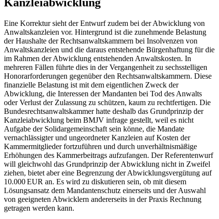
Kanzleiabwicklung
Eine Korrektur sieht der Entwurf zudem bei der Abwicklung von
Anwaltskanzleien vor. Hintergrund ist die zunehmende Belastung
der Haushalte der Rechtsanwaltskammern bei Insolvenzen von
Anwaltskanzleien und die daraus entstehende Bürgenhaftung für die
im Rahmen der Abwicklung entstehenden Anwaltskosten. In
mehreren Fällen führte dies in der Vergangenheit zu sechsstelligen
Honorarforderungen gegenüber den Rechtsanwaltskammern. Diese
finanzielle Belastung ist mit dem eigentlichen Zweck der
Abwicklung, die Interessen der Mandanten bei Tod des Anwalts
oder Verlust der Zulassung zu schützen, kaum zu rechtfertigen. Die
Bundesrechtsanwaltskammer hatte deshalb das Grundprinzip der
Kanzleiabwicklung beim BMJV infrage gestellt, weil es nicht
Aufgabe der Solidargemeinschaft sein könne, die Mandate
vernachlässigter und ungeordneter Kanzleien auf Kosten der
Kammermitglieder fortzuführen und durch unverhältnismäßige
Erhöhungen des Kammerbeitrags aufzufangen. Der Referentenwurf
will gleichwohl das Grundprinzip der Abwicklung nicht in Zweifel
ziehen, bietet aber eine Begrenzung der Abwicklungsvergütung auf
10.000 EUR an. Es wird zu diskutieren sein, ob mit diesem
Lösungsansatz dem Mandantenschutz einerseits und der Auswahl
von geeigneten Abwicklern andererseits in der Praxis Rechnung
getragen werden kann.