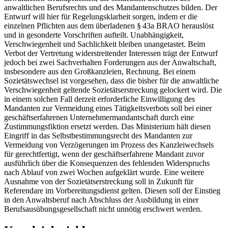
anwaltlichen Berufsrechts und des Mandantenschutzes bilden. Der
Entwurf will hier für Regelungsklarheit sorgen, indem er die
einzelnen Pflichten aus dem überladenen § 43a BRAO herauslöst
und in gesonderte Vorschriften aufteilt. Unabhängigkeit,
Verschwiegenheit und Sachlichkeit bleiben unangetastet. Beim
Verbot der Vertretung widerstreitender Interessen trägt der Entwurf
jedoch bei zwei Sachverhalten Forderungen aus der Anwaltschaft,
insbesondere aus den Großkanzleien, Rechnung. Bei einem
Sozietätswechsel ist vorgesehen, dass die bisher für die anwaltliche
Verschwiegenheit geltende Sozietätserstreckung gelockert wird. Die
in einem solchen Fall derzeit erforderliche Einwilligung des
Mandanten zur Vermeidung eines Tätigkeitsverbots soll bei einer
geschäftserfahrenen Unternehmermandantschaft durch eine
Zustimmungsfiktion ersetzt werden. Das Ministerium hält diesen
Eingriff in das Selbstbestimmungsrecht des Mandanten zur
Vermeidung von Verzögerungen im Prozess des Kanzleiwechsels
für gerechtfertigt, wenn der geschäftserfahrene Mandant zuvor
ausführlich über die Konsequenzen des fehlenden Widerspruchs
nach Ablauf von zwei Wochen aufgeklärt wurde. Eine weitere
Ausnahme von der Sozietätserstreckung soll in Zukunft für
Referendare im Vorbereitungsdienst gelten. Diesen soll der Einstieg
in den Anwaltsberuf nach Abschluss der Ausbildung in einer
Berufsausübungsgesellschaft nicht unnötig erschwert werden.