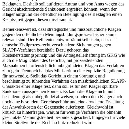
Beklagten. Deshalb soll auf deren Antrag und von Amts wegen das
Gericht abschreckende Sanktionen ergreifen können, wenn der
Kläger aufgrund der öffentlichen Beteiligung des Beklagten einen
Rechtsstreit gegen diesen missbraucht.
Bemerkenswert ist, dass strategische und missbräuchliche Klagen
gegen den öffentlichen Meinungsbildungsprozess bisher kaum
relevant sind. Der Referentenentwurf räumt selbst ein, dass das
deutsche Zivilprozessrecht verschiedene Sicherungen gegen
SLAPP-Verfahren bereithält. Dazu gehören das
Kostenerstattungsprinzip und die Antragstellerhaftung im GKG wie
auch die Möglichkeit des Gerichts, mit prozessleitenden
Maßnahmen in offensichtlich unbegründeten Klagen das Verfahren
zu regeln. Dennoch hält das Ministerium eine explizite Regulierung
für notwendig. Stellt das Gericht in einem vorrangig und
beschleunigt zu führenden Verfahren den missbräuchlichen SLAPP-
Charakter einer Klage fest, dann soll es für den Kläger spürbare
Sanktionen aussprechen können. Es kann die Klage nicht nur
beschleunigt als unbegründet abweisen, sondern dem Kläger auch
noch eine besondere Gerichtsgebühr und eine erweiterte Erstattung
der Anwaltskosten der Gegenseite auferlegen. Gleichwohl ist
kritisch zu hinterfragen, warum für wenige Verfahren die ohnehin
geschützte Meinungsfreiheit besonders gesichert, hingegen für viele
kleine Streitwerte der Rechtsschutz reduziert wird.