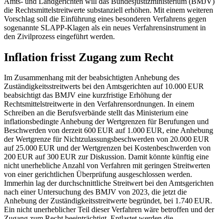
Amts- und Landgerichten will das Bundesjustizministerium (BMJV)
die Rechtsmittelstreitwerte substanziell erhöhen. Mit einem weiteren
Vorschlag soll die Einführung eines besonderen Verfahrens gegen
sogenannte SLAPP-Klagen als ein neues Verfahrensinstrument in
den Zivilprozess eingeführt werden.
Inflation frisst Zugang zum Recht
Im Zusammenhang mit der beabsichtigten Anhebung des
Zuständigkeitsstreitwerts bei den Amtsgerichten auf 10.000 EUR
beabsichtigt das BMJV eine kurzfristige Erhöhung der
Rechtsmittelstreitwerte in den Verfahrensordnungen. In einem
Schreiben an die Berufsverbände stellt das Ministerium eine
inflationsbedingte Anhebung der Wertgrenzen für Berufungen und
Beschwerden von derzeit 600 EUR auf 1.000 EUR, eine Anhebung
der Wertgrenze für Nichtzulassungsbeschwerden von 20.000 EUR
auf 25.000 EUR und der Wertgrenzen bei Kostenbeschwerden von
200 EUR auf 300 EUR zur Diskussion. Damit könnte künftig eine
nicht unerhebliche Anzahl von Verfahren mit geringen Streitwerten
von einer gerichtlichen Überprüfung ausgeschlossen werden.
Immerhin lag der durchschnittliche Streitwert bei den Amtsgerichten
nach einer Untersuchung des BMJV von 2023, die jetzt die
Anhebung der Zuständigkeitsstreitwerte begründet, bei 1.740 EUR.
Ein nicht unerheblicher Teil dieser Verfahren wäre betroffen und der
Zugang zum Recht beeinträchtigt. Entlastet werden die