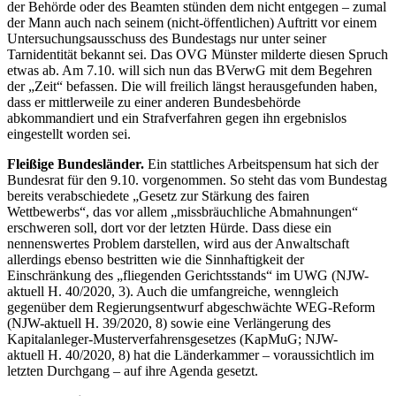
der Behörde oder des Beamten stünden dem nicht entgegen – zumal
der Mann auch nach seinem (nicht-öffentlichen) Auftritt vor einem
Untersuchungsausschuss des Bundestags nur unter seiner
Tarnidentität bekannt sei. Das OVG Münster milderte diesen Spruch
etwas ab. Am 7.10. will sich nun das BVerwG mit dem Begehren
der „Zeit“ befassen. Die will freilich längst herausgefunden haben,
dass er mittlerweile zu einer anderen Bundesbehörde
abkommandiert und ein Strafverfahren gegen ihn ergebnislos
eingestellt worden sei.
Fleißige Bundesländer.
Ein stattliches Arbeitspensum hat sich der
Bundesrat für den 9.10. vorgenommen. So steht das vom Bundestag
bereits verabschiedete „Gesetz zur Stärkung des fairen
Wettbewerbs“, das vor allem „missbräuchliche Abmahnungen“
erschweren soll, dort vor der letzten Hürde. Dass diese ein
nennenswertes Problem darstellen, wird aus der Anwaltschaft
allerdings ebenso bestritten wie die Sinnhaftigkeit der
Einschränkung des „fliegenden Gerichtsstands“ im UWG (NJW-
aktuell H. 40/2020, 3). Auch die umfangreiche, wenngleich
gegenüber dem Regierungsentwurf abgeschwächte WEG-Reform
(NJW-aktuell H. 39/2020, 8) sowie eine Verlängerung des
Kapitalanleger-Musterverfahrensgesetzes (KapMuG; NJW-
aktuell H. 40/2020, 8) hat die Länderkammer – voraussichtlich im
letzten Durchgang – auf ihre Agenda gesetzt.