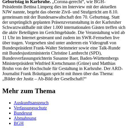
Geburtstag in Karlsruhe.
„Corona-gerecht“, wie BGH-
Präsidentin Bettina Limperg dies im Interview mit der aktuellen
NJW nannte, begeht das oberste Zivil- und Strafgericht am 8.10.
gemeinsam mit der Bundesanwaltschaft den 70. Geburtstag. Statt
der ursprünglich geplanten Präsenzveranstaltung in der Karlsruher
Schwarzwaldhalle mit über 1.000 internationalen Gästen treffen sich
die aktiv Beteiligten im Gerichtsgebäude. Die Veranstaltung wird ab
11 Uhr im Internet gestreamt und zudem im SWR-Fernsehen live
über tragen. Vorgesehen sind unter anderem ein Videogruß von
Bundespräsident Frank-Walter Steinmeier sowie eine Talk-Runde
mit Bundesjustizministerin Christine Lambrecht (SPD),
Bundesverfassungsrichterin Susanne Baer, Baden-Württembergs
Ministerpräsident Winfried Kretschmann (Grüne) und Matthias
Bruhn von der Hochschule für Gestaltung in Karlsruhe. Der ARD-
Journalist Frank Bräutigam spricht mit ihnen über das Thema:
„Bilder der Justiz – Ab-Bild der Gesellschaft?“
Mehr zum Thema
Auskunftsanspruch
Verfassungsschutz
Bundesrat
Abmahnung
BGH