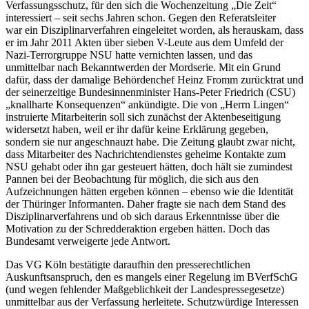
Verfassungsschutz, für den sich die Wochenzeitung „Die Zeit“
interessiert – seit sechs Jahren schon. Gegen den Referatsleiter
war ein Disziplinarverfahren eingeleitet worden, als herauskam, dass
er im Jahr 2011 Akten über sieben V-Leute aus dem Umfeld der
Nazi-Terrorgruppe NSU hatte vernichten lassen, und das
unmittelbar nach Bekanntwerden der Mordserie. Mit ein Grund
dafür, dass der damalige Behördenchef Heinz Fromm zurücktrat und
der seinerzeitige Bundesinnenminister Hans-Peter Friedrich (CSU)
„knallharte Konsequenzen“ ankündigte. Die von „Herrn Lingen“
instruierte Mitarbeiterin soll sich zunächst der Aktenbeseitigung
widersetzt haben, weil er ihr dafür keine Erklärung gegeben,
sondern sie nur angeschnauzt habe. Die Zeitung glaubt zwar nicht,
dass Mitarbeiter des Nachrichtendienstes geheime Kontakte zum
NSU gehabt oder ihn gar gesteuert hätten, doch hält sie zumindest
Pannen bei der Beobachtung für möglich, die sich aus den
Aufzeichnungen hätten ergeben können – ebenso wie die Identität
der Thüringer Informanten. Daher fragte sie nach dem Stand des
Disziplinarverfahrens und ob sich daraus Erkenntnisse über die
Motivation zu der Schredderaktion ergeben hätten. Doch das
Bundesamt verweigerte jede Antwort.
Das VG Köln bestätigte daraufhin den presserechtlichen
Auskunftsanspruch, den es mangels einer Regelung im BVerfSchG
(und wegen fehlender Maßgeblichkeit der Landespressegesetze)
unmittelbar aus der Verfassung herleitete. Schutzwürdige Interessen