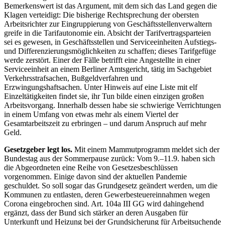
Bemerkenswert ist das Argument, mit dem sich das Land gegen die
Klagen verteidigt: Die bisherige Rechtsprechung der obersten
Arbeitsrichter zur Eingruppierung von Geschäftsstellenverwaltern
greife in die Tarifautonomie ein. Absicht der Tarifvertragsparteien
sei es gewesen, in Geschäftsstellen und Serviceeinheiten Aufstiegs-
und Differenzierungsmöglichkeiten zu schaffen; dieses Tarifgefüge
werde zerstört. Einer der Fälle betrifft eine Angestellte in einer
Serviceeinheit an einem Berliner Amtsgericht, tätig im Sachgebiet
Verkehrsstrafsachen, Bußgeldverfahren und
Erzwingungshaftsachen. Unter Hinweis auf eine Liste mit elf
Einzeltätigkeiten findet sie, ihr Tun bilde einen einzigen großen
Arbeitsvorgang. Innerhalb dessen habe sie schwierige Verrichtungen
in einem Umfang von etwas mehr als einem Viertel der
Gesamtarbeitszeit zu erbringen – und darum Anspruch auf mehr
Geld.
Gesetzgeber legt los.
Mit einem Mammutprogramm meldet sich der
Bundestag aus der Sommerpause zurück: Vom 9.–11.9. haben sich
die Abgeordneten eine Reihe von Gesetzesbeschlüssen
vorgenommen. Einige davon sind der aktuellen Pandemie
geschuldet. So soll sogar das Grundgesetz geändert werden, um die
Kommunen zu entlasten, deren Gewerbesteuereinnahmen wegen
Corona eingebrochen sind. Art. 104a III GG wird dahingehend
ergänzt, dass der Bund sich stärker an deren Ausgaben für
Unterkunft und Heizung bei der Grundsicherung für Arbeitsuchende