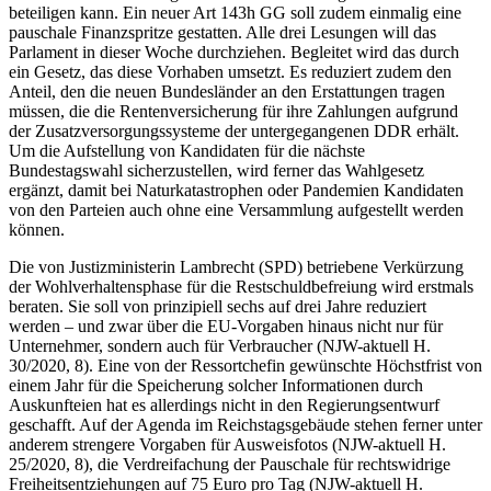
beteiligen kann. Ein neuer Art 143h GG soll zudem einmalig eine
pauschale Finanzspritze gestatten. Alle drei Lesungen will das
Parlament in dieser Woche durchziehen. Begleitet wird das durch
ein Gesetz, das diese Vorhaben umsetzt. Es reduziert zudem den
Anteil, den die neuen Bundesländer an den Erstattungen tragen
müssen, die die Rentenversicherung für ihre Zahlungen aufgrund
der Zusatzversorgungssysteme der untergegangenen DDR erhält.
Um die Aufstellung von Kandidaten für die nächste
Bundestagswahl sicherzustellen, wird ferner das Wahlgesetz
ergänzt, damit bei Naturkatastrophen oder Pandemien Kandidaten
von den Parteien auch ohne eine Versammlung aufgestellt werden
können.
Die von Justizministerin Lambrecht (SPD) betriebene Verkürzung
der Wohlverhaltensphase für die Restschuldbefreiung wird erstmals
beraten. Sie soll von prinzipiell sechs auf drei Jahre reduziert
werden – und zwar über die EU-Vorgaben hinaus nicht nur für
Unternehmer, sondern auch für Verbraucher (NJW-aktuell H.
30/2020, 8). Eine von der Ressortchefin gewünschte Höchstfrist von
einem Jahr für die Speicherung solcher Informationen durch
Auskunfteien hat es allerdings nicht in den Regierungsentwurf
geschafft. Auf der Agenda im Reichstagsgebäude stehen ferner unter
anderem strengere Vorgaben für Ausweisfotos (NJW-aktuell H.
25/2020, 8), die Verdreifachung der Pauschale für rechtswidrige
Freiheitsentziehungen auf 75 Euro pro Tag (NJW-aktuell H.