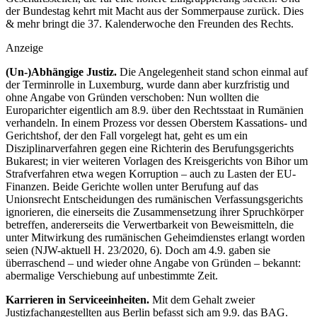
der Bundestag kehrt mit Macht aus der Sommerpause zurück. Dies
& mehr bringt die 37. Kalenderwoche den Freunden des Rechts.
Anzeige
(Un-)Abhängige Justiz.
Die Angelegenheit stand schon einmal auf
der Terminrolle in Luxemburg, wurde dann aber kurzfristig und
ohne Angabe von Gründen verschoben: Nun wollten die
Europarichter eigentlich am 8.9. über den Rechtsstaat in Rumänien
verhandeln. In einem Prozess vor dessen Oberstem Kassations- und
Gerichtshof, der den Fall vorgelegt hat, geht es um ein
Disziplinarverfahren gegen eine Richterin des Berufungsgerichts
Bukarest; in vier weiteren Vorlagen des Kreisgerichts von Bihor um
Strafverfahren etwa wegen Korruption – auch zu Lasten der EU-
Finanzen. Beide Gerichte wollen unter Berufung auf das
Unionsrecht Entscheidungen des rumänischen Verfassungsgerichts
ignorieren, die einerseits die Zusammensetzung ihrer Spruchkörper
betreffen, andererseits die Verwertbarkeit von Beweismitteln, die
unter Mitwirkung des rumänischen Geheimdienstes erlangt worden
seien (NJW-aktuell H. 23/2020, 6). Doch am 4.9. gaben sie
überraschend – und wieder ohne Angabe von Gründen – bekannt:
abermalige Verschiebung auf unbestimmte Zeit.
Karrieren in Serviceeinheiten.
Mit dem Gehalt zweier
Justizfachangestellten aus Berlin befasst sich am 9.9. das BAG.