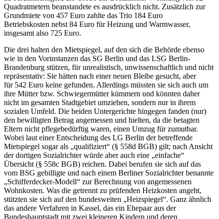
Quadratmetern beanstandete es ausdrücklich nicht. Zusätzlich zur
Grundmiete von 457 Euro zahlte das Trio 184 Euro
Betriebskosten nebst 84 Euro für Heizung und Warmwasser,
insgesamt also 725 Euro.
Die drei halten den Mietspiegel, auf den sich die Behörde ebenso
wie in den Vorinstanzen das SG Berlin und das LSG Berlin-
Brandenburg stützen, für unrealistisch, unwissenschaftlich und nicht
repräsentativ: Sie hätten nach einer neuen Bleibe gesucht, aber
für 542 Euro keine gefunden. Allerdings müssten sie sich auch um
ihre Mütter bzw. Schwiegermütter kümmern und könnten daher
nicht im gesamten Stadtgebiet umziehen, sondern nur in ihrem
sozialen Umfeld. Die beiden Untergerichte hingegen fanden (nur)
den bewilligten Betrag angemessen und hielten, da die betagten
Eltern nicht pflegebedürftig waren, einen Umzug für zumutbar.
Wobei laut einer Entscheidung des LG Berlin der betreffende
Mietspiegel sogar als „qualifiziert“ (§ 558d BGB) gilt; nach Ansicht
der dortigen Sozialrichter würde aber auch eine „einfache“
Übersicht (§ 558c BGB) reichen. Dabei berufen sie sich auf das
vom BSG gebilligte und nach einem Berliner Sozialrichter benannte
„Schifferdecker-Modell“ zur Berechnung von angemessenen
Wohnkosten. Was die getrennt zu prüfenden Heizkosten angeht,
stützten sie sich auf den bundesweiten „Heizspiegel“. Ganz ähnlich
das andere Verfahren in Kassel, das ein Ehepaar aus der
Bundeshauptstadt mit zwei kleineren Kindern und deren