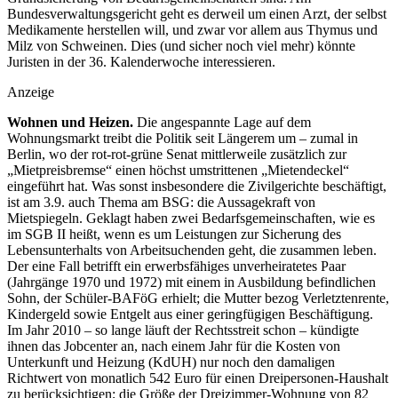
Bundesverwaltungsgericht geht es derweil um einen Arzt, der selbst
Medikamente herstellen will, und zwar vor allem aus Thymus und
Milz von Schweinen. Dies (und sicher noch viel mehr) könnte
Juristen in der 36. Kalenderwoche interessieren.
Anzeige
Wohnen und Heizen.
Die angespannte Lage auf dem
Wohnungsmarkt treibt die Politik seit Längerem um – zumal in
Berlin, wo der rot-rot-grüne Senat mittlerweile zusätzlich zur
„Mietpreisbremse“ einen höchst umstrittenen „Mietendeckel“
eingeführt hat. Was sonst insbesondere die Zivilgerichte beschäftigt,
ist am 3.9. auch Thema am BSG: die Aussagekraft von
Mietspiegeln. Geklagt haben zwei Bedarfsgemeinschaften, wie es
im SGB II heißt, wenn es um Leistungen zur Sicherung des
Lebensunterhalts von Arbeitsuchenden geht, die zusammen leben.
Der eine Fall betrifft ein erwerbsfähiges unverheiratetes Paar
(Jahrgänge 1970 und 1972) mit einem in Ausbildung befindlichen
Sohn, der Schüler-BAFöG erhielt; die Mutter bezog Verletztenrente,
Kindergeld sowie Entgelt aus einer geringfügigen Beschäftigung.
Im Jahr 2010 – so lange läuft der Rechtsstreit schon – kündigte
ihnen das Jobcenter an, nach einem Jahr für die Kosten von
Unterkunft und Heizung (KdUH) nur noch den damaligen
Richtwert von monatlich 542 Euro für einen Dreipersonen-Haushalt
zu berücksichtigen; die Größe der Dreizimmer-­Wohnung von 82