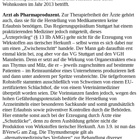
Wohnkosten im Jahr 2013 betrifft.
Arzt als Pharmaproduzent.
Zur Therapiefreiheit der Ärzte gehört
auch, dass sie für die Herstellung von Medikamenten keine
Erlaubnis benötigen. Das Regierungspräsidium Stuttgart hat einem
praktizierenden Mediziner jedoch mitgeteilt, dieses
„Ärzteprivileg“ (§ 13 IIb AMG) gelte nicht für die Erzeugung von
Wirkstoffen aus tierischer Herkunft – selbst wenn es sich dabei nur
um einen „Zwischenschritt“ handele. Der Mann gab daraufhin erst
einmal klein bei, zog aber vor das VG Stuttgart und den VGH
Mannheim. Denn er setzt auf die Wirkung von Organextrakten etwa
aus Thymus und Milz, die er – jeweils zugeschnitten auf bestimmte
Patienten – im Reinraumlabor eines Unternehmens produzieren ließ
und dann unter anderem per Spritze verabreichte. Die tiefgefrorenen
Rohstoffe stammten ausschließlich von Schweinen von einem EU-
zertifizierten Schlachthof, die von einem Veterinärmediziner
überprüft worden seien. Die Vorinstanzen fanden jedoch, wegen des
hohen Gefährdungspotenzials bedürfe die Herstellung von
Arzneimitteln einer besonderen Sachkunde und somit grundsätzlich
einer Erlaubnis sowie präventiver Kontrollen durch die Behörden.
Hier entstehe sonst auch bei der Erzeugung durch Ärzte eine
„Schutzlücke“, denn zu deren Ausbildung gehöre nicht die
Produktion von Wirkstoffen tierischer Herkunft. Am 3.9. ist nun das
BVerwG am Zug. Die Thymustherapie gilt als
„alternativmedizinisches Verfahren“ zur Behandlung diverser