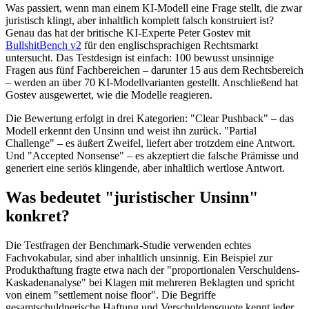
Was passiert, wenn man einem KI-Modell eine Frage stellt, die zwar
juristisch klingt, aber inhaltlich komplett falsch konstruiert ist?
Genau das hat der britische KI-Experte Peter Gostev mit
BullshitBench v2
für den englischsprachigen Rechtsmarkt
untersucht. Das Testdesign ist einfach: 100 bewusst unsinnige
Fragen aus fünf Fachbereichen – darunter 15 aus dem Rechtsbereich
– werden an über 70 KI-Modellvarianten gestellt. Anschließend hat
Gostev ausgewertet, wie die Modelle reagieren.
Die Bewertung erfolgt in drei Kategorien: "Clear Pushback" – das
Modell erkennt den Unsinn und weist ihn zurück. "Partial
Challenge" – es äußert Zweifel, liefert aber trotzdem eine Antwort.
Und "Accepted Nonsense" – es akzeptiert die falsche Prämisse und
generiert eine seriös klingende, aber inhaltlich wertlose Antwort.
Was bedeutet "juristischer Unsinn"
konkret?
Die Testfragen der Benchmark-Studie verwenden echtes
Fachvokabular, sind aber inhaltlich unsinnig. Ein Beispiel zur
Produkthaftung fragte etwa nach der "proportionalen Verschuldens-
Kaskadenanalyse" bei Klagen mit mehreren Beklagten und spricht
von einem "settlement noise floor". Die Begriffe
gesamtschuldnerische Haftung und Verschuldensquote kennt jeder