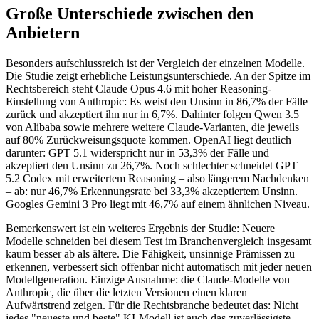
Große Unterschiede zwischen den
Anbietern
Besonders aufschlussreich ist der Vergleich der einzelnen Modelle.
Die Studie zeigt erhebliche Leistungsunterschiede. An der Spitze im
Rechtsbereich steht Claude Opus 4.6 mit hoher Reasoning-
Einstellung von Anthropic: Es weist den Unsinn in 86,7% der Fälle
zurück und akzeptiert ihn nur in 6,7%. Dahinter folgen Qwen 3.5
von Alibaba sowie mehrere weitere Claude-Varianten, die jeweils
auf 80% Zurückweisungsquote kommen. OpenAI liegt deutlich
darunter: GPT 5.1 widerspricht nur in 53,3% der Fälle und
akzeptiert den Unsinn zu 26,7%. Noch schlechter schneidet GPT
5.2 Codex mit erweitertem Reasoning – also längerem Nachdenken
– ab: nur 46,7% Erkennungsrate bei 33,3% akzeptiertem Unsinn.
Googles Gemini 3 Pro liegt mit 46,7% auf einem ähnlichen Niveau.
Bemerkenswert ist ein weiteres Ergebnis der Studie: Neuere
Modelle schneiden bei diesem Test im Branchenvergleich insgesamt
kaum besser ab als ältere. Die Fähigkeit, unsinnige Prämissen zu
erkennen, verbessert sich offenbar nicht automatisch mit jeder neuen
Modellgeneration. Einzige Ausnahme: die Claude-Modelle von
Anthropic, die über die letzten Versionen einen klaren
Aufwärtstrend zeigen. Für die Rechtsbranche bedeutet das: Nicht
jedes "neueste und beste" KI-Modell ist auch das zuverlässigste.