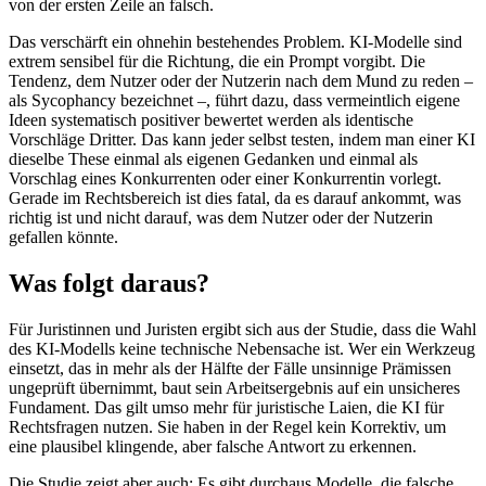
von der ersten Zeile an falsch.
Das verschärft ein ohnehin bestehendes Problem. KI-Modelle sind
extrem sensibel für die Richtung, die ein Prompt vorgibt. Die
Tendenz, dem Nutzer oder der Nutzerin nach dem Mund zu reden –
als Sycophancy bezeichnet –, führt dazu, dass vermeintlich eigene
Ideen systematisch positiver bewertet werden als identische
Vorschläge Dritter. Das kann jeder selbst testen, indem man einer KI
dieselbe These einmal als eigenen Gedanken und einmal als
Vorschlag eines Konkurrenten oder einer Konkurrentin vorlegt.
Gerade im Rechtsbereich ist dies fatal, da es darauf ankommt, was
richtig ist und nicht darauf, was dem Nutzer oder der Nutzerin
gefallen könnte.
Was folgt daraus?
Für Juristinnen und Juristen ergibt sich aus der Studie, dass die Wahl
des KI-Modells keine technische Nebensache ist. Wer ein Werkzeug
einsetzt, das in mehr als der Hälfte der Fälle unsinnige Prämissen
ungeprüft übernimmt, baut sein Arbeitsergebnis auf ein unsicheres
Fundament. Das gilt umso mehr für juristische Laien, die KI für
Rechtsfragen nutzen. Sie haben in der Regel kein Korrektiv, um
eine plausibel klingende, aber falsche Antwort zu erkennen.
Die Studie zeigt aber auch: Es gibt durchaus Modelle, die falsche