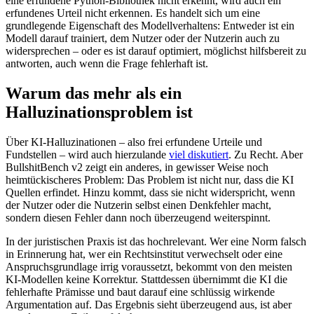
eine erfundene Python-Bibliothek nicht erkennt, wird auch ein
erfundenes Urteil nicht erkennen. Es handelt sich um eine
grundlegende Eigenschaft des Modellverhaltens: Entweder ist ein
Modell darauf trainiert, dem Nutzer oder der Nutzerin auch zu
widersprechen – oder es ist darauf optimiert, möglichst hilfsbereit zu
antworten, auch wenn die Frage fehlerhaft ist.
Warum das mehr als ein
Halluzinationsproblem ist
Über KI-Halluzinationen – also frei erfundene Urteile und
Fundstellen – wird auch hierzulande
viel diskutiert
. Zu Recht. Aber
BullshitBench v2 zeigt ein anderes, in gewisser Weise noch
heimtückischeres Problem: Das Problem ist nicht nur, dass die KI
Quellen erfindet. Hinzu kommt, dass sie nicht widerspricht, wenn
der Nutzer oder die Nutzerin selbst einen Denkfehler macht,
sondern diesen Fehler dann noch überzeugend weiterspinnt.
In der juristischen Praxis ist das hochrelevant. Wer eine Norm falsch
in Erinnerung hat, wer ein Rechtsinstitut verwechselt oder eine
Anspruchsgrundlage irrig voraussetzt, bekommt von den meisten
KI-Modellen keine Korrektur. Stattdessen übernimmt die KI die
fehlerhafte Prämisse und baut darauf eine schlüssig wirkende
Argumentation auf. Das Ergebnis sieht überzeugend aus, ist aber