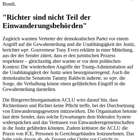
Bondi.
"Richter sind nicht Teil der
Einwanderungsbehörden"
Zugleich warnten Vertreter der demokratischen Partei vor einem
Angriff auf die Gewaltenteilung und die Unabhängigkeit der Justiz,
berichtet
wpr
. Gouverneur Tony Evers erklärte in einer Mitteilung,
aus der der Sender zitiert, dass er den juristischen Prozess
respektiere – gleichzeitig aber warnte er vor dem politischen
Kontext: Die wiederholten Angriffe der Trump-Administration auf
die Unabhängigkeit der Justiz seien besorgniserregend. Auch die
demokratische Senatorin Tammy Baldwin äußerte, so
wpr
, die
Sorge, die Verhaftung könne einen gefährlichen Eingriff in die
Gewaltenteilung darstellen.
Die Bürgerrechtsorganisation ACLU wies darauf hin, dass
Richterinnen und Richter keine Pflicht treffe, bei der Durchsetzung
von Einwanderungsgesetzen mitzuwirken. Die Organisation betonte
laut dem Sender, dass solche Erwartungen dem föderalen System
widersprächen und das Vertrauen von Einwanderergemeinschaften
in die Justiz gefährden könnten. Zudem kritisiere die ACLU die
Praxis von ICE, Personen in Gerichtsgebäuden festzunehmen. Das
halte viele davon ab, als Zeugen oder Opfer vor Gericht zu