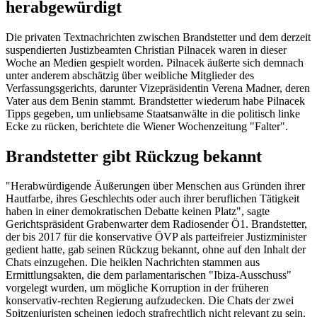
herabgewürdigt
Die privaten Textnachrichten zwischen Brandstetter und dem derzeit
suspendierten Justizbeamten Christian Pilnacek waren in dieser
Woche an Medien gespielt worden. Pilnacek äußerte sich demnach
unter anderem abschätzig über weibliche Mitglieder des
Verfassungsgerichts, darunter Vizepräsidentin Verena Madner, deren
Vater aus dem Benin stammt. Brandstetter wiederum habe Pilnacek
Tipps gegeben, um unliebsame Staatsanwälte in die politisch linke
Ecke zu rücken, berichtete die Wiener Wochenzeitung "Falter".
Brandstetter gibt Rückzug bekannt
"Herabwürdigende Äußerungen über Menschen aus Gründen ihrer
Hautfarbe, ihres Geschlechts oder auch ihrer beruflichen Tätigkeit
haben in einer demokratischen Debatte keinen Platz", sagte
Gerichtspräsident Grabenwarter dem Radiosender Ö1. Brandstetter,
der bis 2017 für die konservative ÖVP als parteifreier Justizminister
gedient hatte, gab seinen Rückzug bekannt, ohne auf den Inhalt der
Chats einzugehen. Die heiklen Nachrichten stammen aus
Ermittlungsakten, die dem parlamentarischen "Ibiza-Ausschuss"
vorgelegt wurden, um mögliche Korruption in der früheren
konservativ-rechten Regierung aufzudecken. Die Chats der zwei
Spitzenjuristen scheinen jedoch strafrechtlich nicht relevant zu sein.