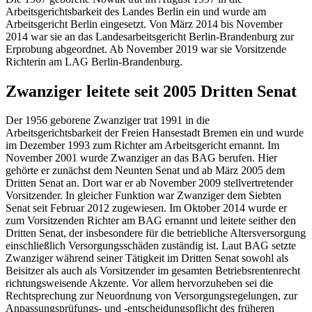
Arbeitsgerichtsbarkeit des Landes Berlin ein und wurde am
Arbeitsgericht Berlin eingesetzt. Von März 2014 bis November
2014 war sie an das Landesarbeitsgericht Berlin-Brandenburg zur
Erprobung abgeordnet. Ab November 2019 war sie Vorsitzende
Richterin am LAG Berlin-Brandenburg.
Zwanziger leitete seit 2005 Dritten Senat
Der 1956 geborene Zwanziger trat 1991 in die
Arbeitsgerichtsbarkeit der Freien Hansestadt Bremen ein und wurde
im Dezember 1993 zum Richter am Arbeitsgericht ernannt. Im
November 2001 wurde Zwanziger an das BAG berufen. Hier
gehörte er zunächst dem Neunten Senat und ab März 2005 dem
Dritten Senat an. Dort war er ab November 2009 stellvertretender
Vorsitzender. In gleicher Funktion war Zwanziger dem Siebten
Senat seit Februar 2012 zugewiesen. Im Oktober 2014 wurde er
zum Vorsitzenden Richter am BAG ernannt und leitete seither den
Dritten Senat, der ins­besondere für die be­trieb­li­che Al­ters­ver­sor­gung
ein­schlie­ß­lich Ver­sor­gungs­schä­den zu­stän­dig ist. Laut BAG setzte
Zwanziger während seiner Tätigkeit im Dritten Senat sowohl als
Beisitzer als auch als Vorsitzender im gesamten Betriebsrentenrecht
richtungsweisende Akzente. Vor allem hervorzuheben sei die
Rechtsprechung zur Neuordnung von Versorgungsregelungen, zur
Anpassungsprüfungs- und -entscheidungspflicht des früheren