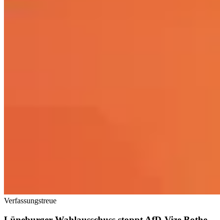
Verfassungstreue
Lüneburger Wahlausschuss stoppt AfD-Vize Bothe