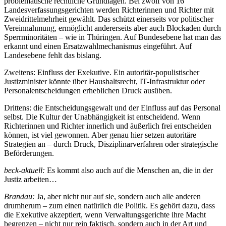
problematische rechtliche Grundlagen. Bei zwölf von 16
Landesverfassungsgerichten werden Richterinnen und Richter mit
Zweidrittelmehrheit gewählt. Das schützt einerseits vor politischer
Vereinnahmung, ermöglicht andererseits aber auch Blockaden durch
Sperrminoritäten – wie in Thüringen. Auf Bundesebene hat man das
erkannt und einen Ersatzwahlmechanismus eingeführt. Auf
Landesebene fehlt das bislang.
Zweitens: Einfluss der Exekutive. Ein autoritär-populistischer
Justizminister könnte über Haushaltsrecht, IT-Infrastruktur oder
Personalentscheidungen erheblichen Druck ausüben.
Drittens: die Entscheidungsgewalt und der Einfluss auf das Personal
selbst. Die Kultur der Unabhängigkeit ist entscheidend. Wenn
Richterinnen und Richter innerlich und äußerlich frei entscheiden
können, ist viel gewonnen. Aber genau hier setzen autoritäre
Strategien an – durch Druck, Disziplinarverfahren oder strategische
Beförderungen.
beck-aktuell:
Es kommt also auch auf die Menschen an, die in der
Justiz arbeiten…
Brandau:
Ja, aber nicht nur auf sie, sondern auch alle anderen
drumherum – zum einen natürlich die Politik. Es gehört dazu, dass
die Exekutive akzeptiert, wenn Verwaltungsgerichte ihre Macht
begrenzen – nicht nur rein faktisch, sondern auch in der Art und