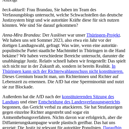
beck-aktuell:
Frau Brandau, Sie haben im Team des
Verfassungsblogs untersucht, welche Schwachstellen das deutsche
Justizsystem birgt und wie autoritäre Kräfte diese für sich nutzen
könnten. Wie sind Sie darauf gekommen?
Anna-Mira Brandau:
Der Auslöser war unser
Thüringen-Projekt
.
Wir haben uns seit Sommer 2023, also etwa ein Jahr vor der
dortigen Landtagswahl, gefragt: Was wäre, wenn eine autoritär-
populistische Partei staatliche Machtmittel in Thüringen in die Hand
bekäme? Wir haben verschiedene Bereiche untersucht, darunter die
unabhängige Justiz. Relativ schnell haben wir festgestellt: Das spielt
sich nicht nur in der Zukunft ab, sondern ist bereits Realität.
In
Thüringen kann sich der Richterwahlausschuss nicht konstituieren.
Dieses Gremium braucht man, um Richterinnen und Richter auf
Lebenszeit zu ernennen. Die AfD hat eine Sperrminorität und nutzt
sie zur Blockade.
Außerdem hat die AfD nach der
konstituierenden Sitzung des
Landtags
und einer
Entscheidung des Landesverfassungsgerichts
begonnen, das Gericht verbal zu attackieren. Sie hat Strafanzeigen
gegen einzelne Richter angestrebt und sogar ein
Amtsenthebungsverfahren. Nichts davon war erfolgreich, aber die
Diffamierungskampagne wurde plastisch greifbar. Das hat uns
gezeigt: Die Justiz ist relevant für autoritäre Populisten.
Daraufhin