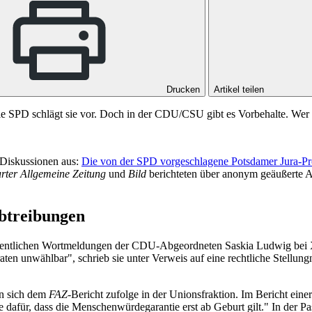
Drucken
Artikel teilen
ie SPD schlägt sie vor. Doch in der CDU/CSU gibt es Vorbehalte. Wer 
e Diskussionen aus:
Die von der SPD vorgeschlagene Potsdamer Jura-Prof
rter Allgemeine Zeitung
und
Bild
berichteten über anonym geäußerte 
Abtreibungen
fentlichen Wortmeldungen der CDU-Abgeordneten Saskia Ludwig bei X 
 unwählbar", schrieb sie unter Verweis auf eine rechtliche Stellungna
n sich dem
FAZ
-Bericht zufolge in der Unionsfraktion. Im Bericht ei
nde dafür, dass die Menschenwürdegarantie erst ab Geburt gilt." In d