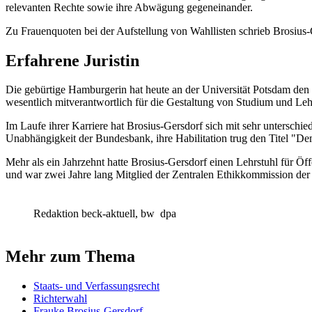
relevanten Rechte sowie ihre Abwägung gegeneinander.
Zu Frauenquoten bei der Aufstellung von Wahllisten schrieb Brosius-
Erfahrene Juristin
Die gebürtige Hamburgerin hat heute an der Universität Potsdam den L
wesentlich mitverantwortlich für die Gestaltung von Studium und Leh
Im Laufe ihrer Karriere hat Brosius-Gersdorf sich mit sehr unterschie
Unabhängigkeit der Bundesbank, ihre Habilitation trug den Titel "D
Mehr als ein Jahrzehnt hatte Brosius-Gersdorf einen Lehrstuhl für Öff
und war zwei Jahre lang Mitglied der Zentralen Ethikkommission der
Redaktion beck-aktuell, bw
dpa
Mehr zum Thema
Staats- und Verfassungsrecht
Richterwahl
Frau­ke Bro­si­us-Gers­dorf