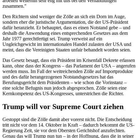
arbeiten weiterhin sehr eng mit uns bei den Verhandlungen
zusammen."
Den Richtern sind weniger die Zölle an sich ein Dorn im Auge,
sondern eher die juristische Argumentation, die der US-Präsident
dafür heranzieht. Er behauptet, dass es einen Notstand gebe – und
deshalb die Anwendung eines entsprechenden Gesetzes aus dem
Jahr 1977 gerechtfertigt sei. Trump verweist auf ein
Ungleichgewicht im internationalen Handel zulasten der USA und
meint, dass die Vereinigten Staaten unfair behandelt worden seien.
Das Gesetz besagt, dass ein Präsident im Krisenfall Dekrete erlassen
kann, ohne dass der Kongress – das Parlament der USA – angerufen
werden muss. Im Fall der weitreichenden Zölle auf Importprodukte
und des dafür herangezogenen Notstandsgesetzes hat das
Berufungsgericht dem Präsidenten – wie schon die Vorinstanz –
eine solche Befugnis nun jedoch abgesprochen. Zölle seien eine
Kernkompetenz des US-Kongresses, unterstrichen die Richter.
Trump will vor Supreme Court ziehen
Gestoppt sind die Zölle damit aber vorerst nicht. Die Entscheidung
tritt nicht vor dem 14. Oktober in Kraft – dadurch bekommt die US-
Regierung Zeit, sie vor dem Obersten Gerichtshof anzufechten.
Genau das will Trump nun tun – in der Hoffnung, dass die in seiner