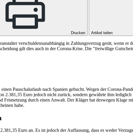
Drucken
Artikel teilen
eranstalter verschuldensunabhängig in Zahlungsverzug gerät, wenn er 
cheidung gilt dies auch in der Corona-Krise. Die "freiwillige Gutsche
 einen Pauschalurlaub nach Spanien gebucht. Wegen der Corona-Pandemi
von 2.381,35 Euro jedoch nicht zurück, sondern gewährte ihm lediglic
 und Fristsetzung durch einen Anwalt. Der Kläger hat deswegen Klage m
cheinen habe.
n
.381,35 Euro an. Es ist jedoch der Auffassung, dass es weder Verzugs