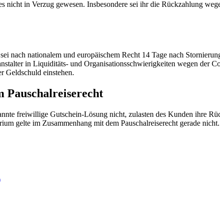
ses nicht in Verzug gewesen. Insbesondere sei ihr die Rückzahlung weg
sei nach nationalem und europäischem Recht 14 Tage nach Stornierung
ranstalter in Liquiditäts- und Organisationsschwierigkeiten wegen der
r Geldschuld einstehen.
 Pauschalreiserecht
annte freiwillige Gutschein-Lösung nicht, zulasten des Kunden ihre Rü
rium gelte im Zusammenhang mit dem Pauschalreiserecht gerade nicht.
)