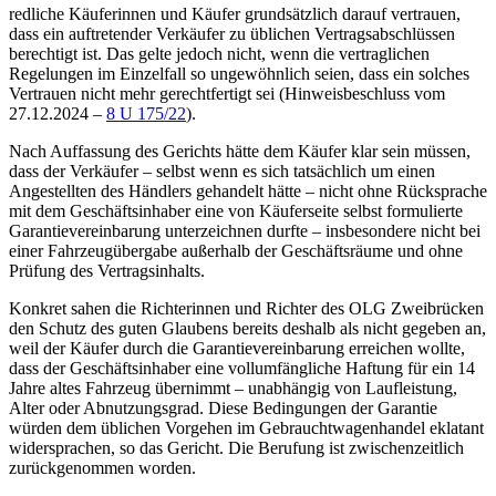
redliche Käuferinnen und Käufer grundsätzlich darauf vertrauen,
dass ein auftretender Verkäufer zu üblichen Vertragsabschlüssen
berechtigt ist. Das gelte jedoch nicht, wenn die vertraglichen
Regelungen im Einzelfall so ungewöhnlich seien, dass ein solches
Vertrauen nicht mehr gerechtfertigt sei (
Hinweisbeschluss vom
27.12.2024 –
8 U 175/22
).
Nach Auffassung des Gerichts hätte dem Käufer klar sein müssen,
dass der Verkäufer – selbst wenn es sich tatsächlich um einen
Angestellten des Händlers gehandelt hätte – nicht ohne Rücksprache
mit dem Geschäftsinhaber eine von Käuferseite selbst formulierte
Garantievereinbarung unterzeichnen durfte – insbesondere nicht bei
einer Fahrzeugübergabe außerhalb der Geschäftsräume und ohne
Prüfung des Vertragsinhalts.
Konkret sahen die Richterinnen und Richter des
OLG Zweibrücken
den Schutz des guten Glaubens bereits deshalb als nicht gegeben an,
weil der Käufer durch die Garantievereinbarung erreichen wollte,
dass der Geschäftsinhaber eine vollumfängliche Haftung für ein 14
Jahre altes Fahrzeug übernimmt – unabhängig von Laufleistung,
Alter oder Abnutzungsgrad. Diese Bedingungen der Garantie
würden dem üblichen Vorgehen im Gebrauchtwagenhandel eklatant
widersprachen, so das Gericht. Die Berufung ist zwischenzeitlich
zurückgenommen worden.