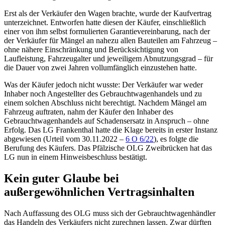
Erst als der Verkäufer den Wagen brachte, wurde der Kaufvertrag
unterzeichnet. Entworfen hatte diesen der Käufer, einschließlich
einer von ihm selbst formulierten Garantievereinbarung, nach der
der Verkäufer für Mängel an nahezu allen Bauteilen am Fahrzeug –
ohne nähere Einschränkung und Berücksichtigung von
Laufleistung, Fahrzeugalter und jeweiligem Abnutzungsgrad – für
die Dauer von zwei Jahren vollumfänglich einzustehen hatte.
Was der Käufer jedoch nicht wusste: Der Verkäufer war weder
Inhaber noch Angestellter des Gebrauchtwagenhandels und zu
einem solchen Abschluss nicht berechtigt. Nachdem Mängel am
Fahrzeug auftraten, nahm der Käufer den Inhaber des
Gebrauchtwagenhandels auf Schadensersatz in Anspruch – ohne
Erfolg. Das
LG Frankenthal
hatte die Klage bereits in erster Instanz
abgewiesen (
Urteil vom 30.11.2022 –
6 O 6/22
), es folgte die
Berufung des Käufers. Das Pfälzische
OLG Zweibrücken
hat das
LG nun in einem Hinweisbeschluss bestätigt.
Kein guter Glaube bei
außergewöhnlichen Vertragsinhalten
Nach Auffassung des OLG muss sich der Gebrauchtwagenhändler
das Handeln des Verkäufers nicht zurechnen lassen. Zwar dürften