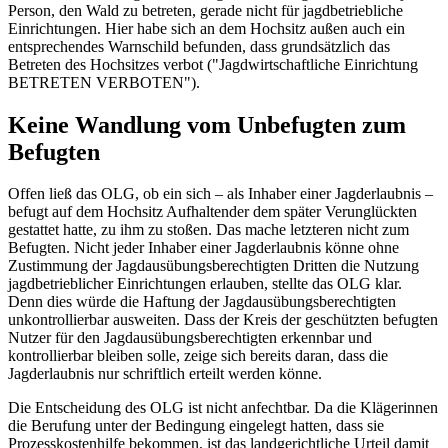
Person, den Wald zu betreten, gerade nicht für jagdbetriebliche
Einrichtungen. Hier habe sich an dem Hochsitz außen auch ein
entsprechendes Warnschild befunden, dass grundsätzlich das
Betreten des Hochsitzes verbot ("Jagdwirtschaftliche Einrichtung
BETRETEN VERBOTEN").
Keine Wandlung vom Unbefugten zum
Befugten
Offen ließ das OLG, ob ein sich – als Inhaber einer Jagderlaubnis –
befugt auf dem Hochsitz Aufhaltender dem später Verunglückten
gestattet hatte, zu ihm zu stoßen. Das mache letzteren nicht zum
Befugten. Nicht jeder Inhaber einer Jagderlaubnis könne ohne
Zustimmung der Jagdausübungsberechtigten Dritten die Nutzung
jagdbetrieblicher Einrichtungen erlauben, stellte das OLG klar.
Denn dies würde die Haftung der Jagdausübungsberechtigten
unkontrollierbar ausweiten. Dass der Kreis der geschützten befugten
Nutzer für den Jagdausübungsberechtigten erkennbar und
kontrollierbar bleiben solle, zeige sich bereits daran, dass die
Jagderlaubnis nur schriftlich erteilt werden könne.
Die Entscheidung des OLG ist nicht anfechtbar. Da die Klägerinnen
die Berufung unter der Bedingung eingelegt hatten, dass sie
Prozesskostenhilfe bekommen, ist das landgerichtliche Urteil damit